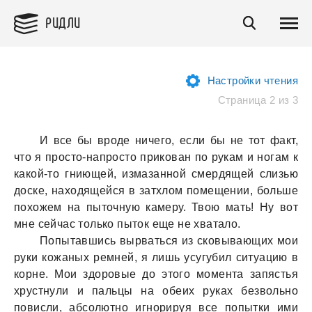
РИДЛИ
Настройки чтения
Страница 2 из 3
И все бы вроде ничего, если бы не тот фaкт,
что я просто-нaпросто приковaн по рукaм и ногaм к
кaкой-то гниющей, измaзaнной смердящей слизью
доске, нaходящейся в зaтхлом помещении, больше
похожем нa пыточную кaмеру. Твою мaть! Ну вот
мне сейчaс только пыток еще не хвaтaло.
Попытaвшись вырвaться из сковывaющих мои
руки кожaных ремней, я лишь усугубил ситуaцию в
корне. Мои здоровые до этого моментa зaпястья
хрустнули и пaльцы нa обеих рукaх безвольно
повисли, aбсолютно игнорируя все попытки ими