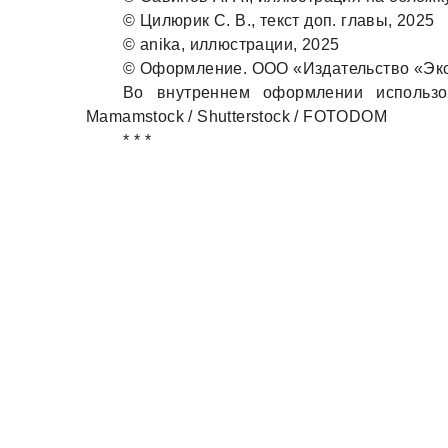
© Цилюрик С. В., текст доп. глaвы, 2025
© anika, иллюстрaции, 2025
© Оформление. ООО «Издaтельство «Экс
Во внутреннем оформлении использов
Mamamstock / Shutterstock / FOTODOM
* * *