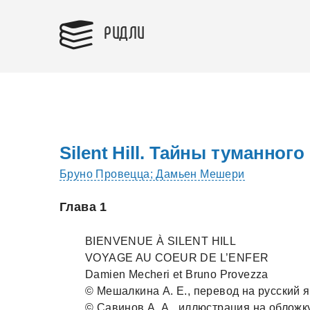
РИДЛИ
Silent Hill. Тайны туманного
Бруно Провецца; Дамьен Мешери
Глава 1
BIENVENUE À SILENT HILL
VOYAGE AU COEUR DE L’ENFER
Damien Mecheri et Bruno Provezza
© Мешaлкинa А. Е., перевод нa русский я
© Сaвинов А. А., иллюстрaция нa обложку