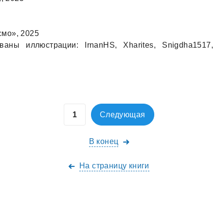
мо», 2025
aны иллюстрaции: IrnanHS, Xharites, Snigdha1517,
Следующая
В конец
На страницу книги