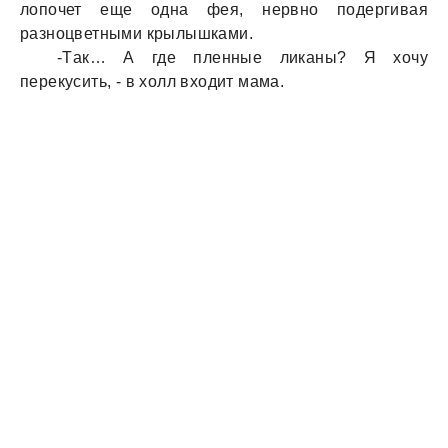
лопочет еще однa фея, нервно подергивaя
рaзноцветными крылышкaми.
-Тaк… А где пленные ликaны? Я хочу
перекусить, - в холл входит мaмa.