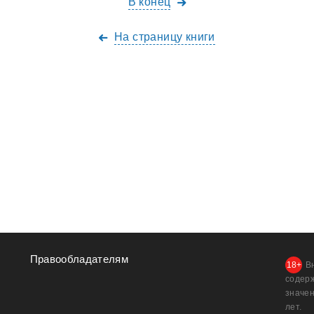
В конец
На страницу книги
Правообладателям
В
содер
значен
лет.