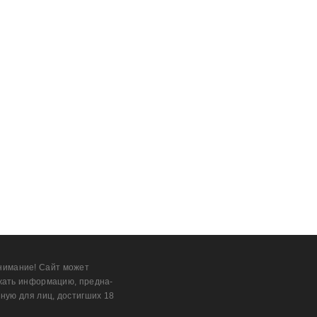
нимание! Сайт может
жать информацию, предна­
ную для лиц, дости­гших 18