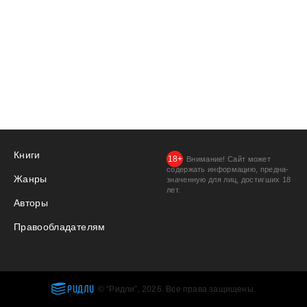
Книги
Внимание! Сайт может
содержать информацию, предна­
Жанры
значенную для лиц, дости­гших 18
лет.
Авторы
Правообладателям
РИДЛИ
© “Ридли”, 2026. Все права защищены.