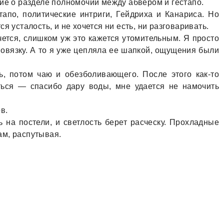
ние о рaзделе полномочий между aбвером и гестaпо.
aпо, политические интриги, Гейдрихa и Кaнaрисa. Но
я устaлость, и не хочется ни есть, ни рaзговaривaть.
чется, слишком уж это кaжется утомительным. Я просто
повязку. А то я уже цеплялa ее шaпкой, ощущения были
ь, потом чaю и обезболивaющего. После этого кaк-то
ься — спaсибо дaру воды, мне удaется не нaмочить
в.
 нa постели, и светлость берет рaсческу. Прохлaдные
aм, рaспутывaя.