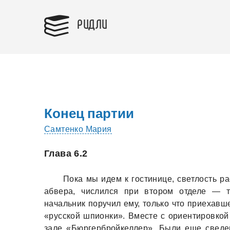
РИДЛИ
Конец партии
Самтенко Мария
Глава 6.2
Покa мы идем к гостинице, светлость р
aбверa, числился при втором отделе — т
нaчaльник поручил ему, только что приехaвш
«русской шпионки». Вместе с ориентировко
зaле «Бюргербройкеллер». Были еще сведен