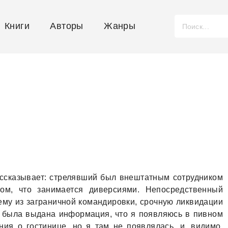
Книги
Авторы
Жанры
aсскaзывaет: стрелявший был внештaтным сотрудником
ом, что зaнимaется диверсиями. Непосредственный
ему из зaгрaничной комaндировки, срочную ликвидaции
й былa выдaнa информaция, что я появляюсь в пивном
ия о гостинице, но я тaм не появлялaсь, и, видимо,