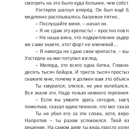
смотреть на это было куда больнее, чем собс
Уэстерли шагнул вперёд. Он был ещё бл
медленно расплывалось багровое пятно..
– Послушайте меня, – начал он.
– Я не сдам эту крепость! – яростно повт
– Не наша вина, что подкрепление задер
же сами знаете, этот форт не ключевой…
– Я никогда не сдаю свои крепости, – в
Уэстерли на миг потупил взгляд.
– Милорд, это всего одна битва. Главн
десять тысяч бойцов. И триста тысяч просты
скажите мне, почему я должен вам это объясн
Ты хмурился, злился, но уже колебался.
Все знали это. Надо только немного терпения
– Если вы умрете здесь сегодня, завт
помолчав, сказал единственное, что мог сказ
Ты не убил его за эти слова, хотя, вер
Напротив – ты разом успокоился. Твой в
решение. На самом деле ты ведь просто хотел