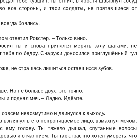
ередал тебе кувшин, ты отпил, в ярости швырнул сосуд
во все стороны, и твои солдаты, не прятавшиеся от
 всегда боялись.
ом ответил Рокстер. – Только вино.
росил ты и снова принялся мерить залу шагами, не
т тебя по бедру. Снаружи доносился приглушённый гул
оже, не страшась лишиться оставшихся зубов.
ьше. Но не больше двух, это точно.
ты и поднял меч. – Ладно. Идёмте.
же совсем невозмутимо и двинулся к выходу.
а взглянул в его непроницаемое лицо, взмахнул мечом.
ёс ему голову. Ты тяжело дышал, спутанные волосы
кровью и отчаянием. Ты так страстно хотел умереть, что