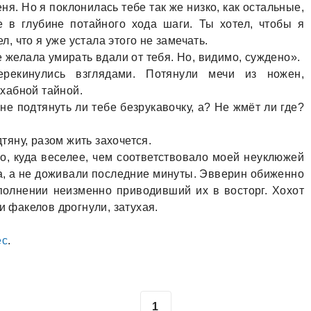
я. Но я поклонилась тебе так же низко, как остальные,
 в глубине потайного хода шаги. Ты хотел, чтобы я
ел, что я уже устала этого не замечать.
 желала умирать вдали от тебя. Но, видимо, суждено».
рекинулись взглядами. Потянули мечи из ножен,
хабной тайной.
 не подтянуть ли тебе безрукавочку, а? Не жмёт ли где?
дтяну, разом жить захочется.
но, куда веселее, чем соответствовало моей неуклюжей
ина, а не доживали последние минуты. Эвверин обиженно
сполнении неизменно приводивший их в восторг. Хохот
и факелов дрогнули, затухая.
ес
.