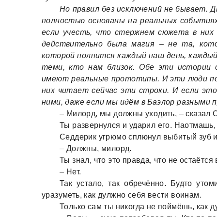
Но правил без исключений не бывает. Д
полностью основаны на реальных событиях.
если учесть, что стержнем сюжета в них
действительно была магия – не та, кото
которой полнится каждый наш день, каждый
теми, кто нам близок. Обе эти истории с
имеют реальные прототипы. И эти люди по
них читает сейчас эти строки. И если это
ними, даже если мы идём в Баэлор разными 
– Милорд, мы должны уходить, – сказал 
Ты развернулся и ударил его. Наотмашь,
Седдерик угрюмо сплюнул выбитый зуб и
– Должны, милорд.
Ты знал, что это правда, что не остаётся
– Нет.
Так устало, так обречённо. Будто утом
уразуметь, как дулжно себя вести воинам.
Только сам ты никогда не поймёшь, как 