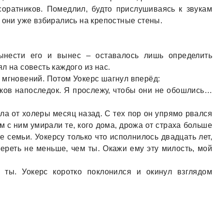
оратников. Помедлил, будто прислушиваясь к звукам
 они уже взбирались на крепостные стены.
нести его и вынес – оставалось лишь определить
л на совесть каждого из нас.
 мгновений. Потом Уокерс шагнул вперёд:
ков напоследок. Я прослежу, чтобы они не обошлись…
а от холеры месяц назад. С тех пор он упрямо рвался
ом с ним умирали те, кого дома, дрожа от страха больше
е семьи. Уокерсу только что исполнилось двадцать лет,
умереть не меньше, чем ты. Окажи ему эту милость, мой
 ты. Уокерс коротко поклонился и окинул взглядом