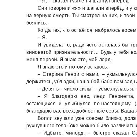
– Я, – сказал Райлен и шагнул вперёд.
Они говорили «я» и шагали вперёд, и у к
на верную смерть. Ты смотрел на них, и твой в
боялись.
Когда тех, кто остаётся, набралось восем
– Я.
И увидела то, ради чего осталась бы т
виноватой признательности… Будь у тебя во
меня первой. Я знаю это, мой лорд.
Я знаю это и потому остаюсь.
– Старина Генри с нами, – ухмыльнулс
держитесь, ублюдки, наша бой-баба вам задн
– Девять – число силы, – усмехнулась я.
– Я благодарю вас, леди Генриетта,
остающихся и улыбнулся по-настоящему. (
благодарю вас всех, доблестные сэры. Ваша 
Вопли звучали уже совсем близко, долж
рухнувшего тела. Уже можно было различить л
– Идёмте, милорд, – быстро сказал Се