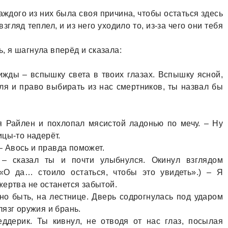
аждого из них была своя причина, чтобы остаться здесь
згляд теплел, и из него уходило то, из-за чего они тебя
ь, я шагнула вперёд и сказала:
рижды – вспышку света в твоих глазах. Вспышку ясной,
ля и право выбирать из нас смертников, ты назвал бы
я Райлен и похлопал мясистой ладонью по мечу. – Ну
ицы-то надерёт.
 – Авось и правда поможет.
 – сказал ты и почти улыбнулся. Окинул взглядом
«О да… стоило остаться, чтобы это увидеть».) – Я
жертва не останется забытой.
но быть, на лестнице. Дверь содрогнулась под ударом
язг оружия и брань.
ддерик. Ты кивнул, не отводя от нас глаз, посылая