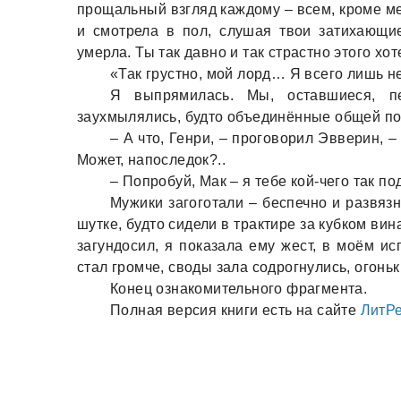
прощальный взгляд каждому – всем, кроме мен
и смотрела в пол, слушая твои затихающие
умерла. Ты так давно и так страстно этого хот
«Так грустно, мой лорд… Я всего лишь не
Я выпрямилась. Мы, оставшиеся, пе
заухмылялись, будто объединённые общей по
– А что, Генри, – проговорил Эвверин, –
Может, напоследок?..
– Попробуй, Мак – я тебе кой-чего так по
Мужики загоготали – беспечно и развяз
шутке, будто сидели в трактире за кубком в
загундосил, я показала ему жест, в моём и
стал громче, своды зала содрогнулись, огоньк
Конец ознакомительного фрагмента.
Полная версия книги есть на сайте
ЛитР