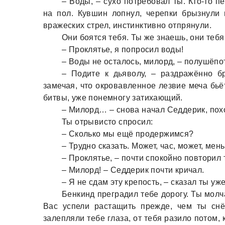
– Воды, – сухо потребовал ты. Кто-то п
на пол. Кувшин лопнул, черепки брызнули 
вражеских стрел, инстинктивно отпрянули.
Они боятся тебя. Ты же знаешь, они тебя
– Проклятье, я попросил воды!
– Воды не осталось, милорд, – полушёпот
– Подите к дьяволу, – раздражённо б
замечая, что окровавленное лезвие меча бьё
битвы, уже понемногу затихающий.
– Милорд… – снова начал Седдерик, пох
Ты отрывисто спросил:
– Сколько мы ещё продержимся?
– Трудно сказать. Может, час, может, мен
– Проклятье, – почти спокойно повторил 
– Милорд! – Седдерик почти кричал.
– Я не сдам эту крепость, – сказал ты у
Бенкинд преградил тебе дорогу. Ты молч
Вас успели растащить прежде, чем ты сн
залепляли тебе глаза, от тебя разило потом, 