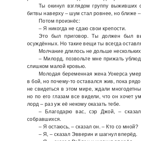
Ты окинул взглядом группу выживших с
битвы наверху – шум стал ровнее, но ближе –
Потом произнёс:
– Я никогда не сдаю свои крепости.
Это был приговор. Ты должен был вы
осуждённых. Но такие вещи ты всегда оставля
Молчание длилось не дольше нескольких
– Милорд, позвольте мне прижать ублюд
слишком малой кровью.
Молодая беременная жена Уокерса умерл
в бой, но почему-то оставался жив, пока ряд
не свидеться в этом мире, ждали многодетны
но по его глазам все видели, что он хочет 
лорд – раз уж её некому оказать тебе.
– Благодарю вас, сэр Джой, – сказал
собравшихся.
– Я остаюсь, – сказал он. – Кто со мной?
– Я, – сказал Эвверин и шагнул вперёд.