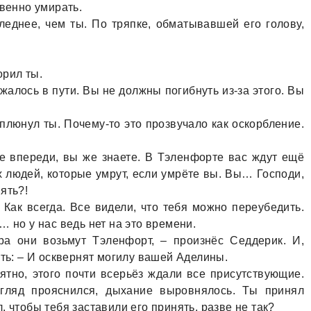
твенно умирать.
еднее, чем ты. По тряпке, обматывавшей его голову,
орил ты.
жалось в пути. Вы не должны погибнуть из-за этого. Вы
ыплюнул ты. Почему-то это прозвучало как оскорбление.
ое впереди, вы же знаете. В Тэленфорте вас ждут ещё
х людей, которые умрут, если умрёте вы. Вы… Господи,
ять?!
 Как всегда. Все видели, что тебя можно переубедить.
… но у нас ведь нет на это времени.
ра они возьмут Тэленфорт, – произнёс Седдерик. И,
ать: – И осквернят могилу вашей Аделины.
оятно, этого почти всерьёз ждали все присутствующие.
згляд прояснился, дыхание выровнялось. Ты принял
, чтобы тебя заставили его принять, разве не так?