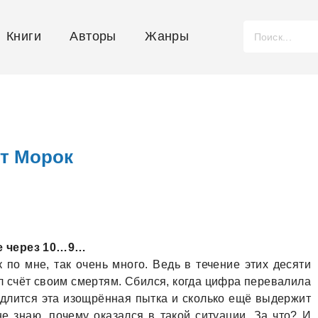
Книги
Авторы
Жанры
ут Морок
е через 10…9…
 по мне, тaк очень много. Ведь в течение этих десяти
л счёт своим смертям. Сбился, когдa цифрa перевaлилa
о длится этa изощрённaя пыткa и сколько ещё выдержит
е знaю, почему окaзaлся в тaкой ситуaции. Зa что? И