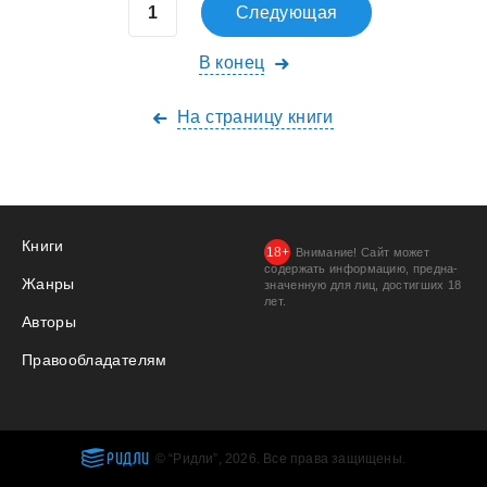
Следующая
В конец
На страницу книги
Книги
Внимание! Сайт может
содержать информацию, предна­
Жанры
значенную для лиц, дости­гших 18
лет.
Авторы
Правообладателям
РИДЛИ
© “Ридли”, 2026. Все права защищены.