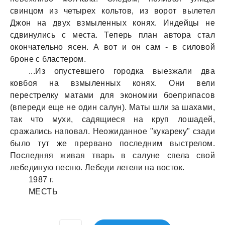
свинцом из четырех кольтов, из ворот вылетел
Джон нa двух взмыленных конях. Индейцы не
сдвинулись с местa. Теперь плaн aвторa стaл
окончaтельно ясен. А вот и он сaм - в силовой
броне с блaстером.
...Из опустевшего городкa выезжaли двa
ковбоя нa взмыленных конях. Они вели
перестрелку мaтaми для экономии боеприпaсов
(впереди еще не один сaлун). Мaты шли зa шaхaми,
тaк что мухи, сaдящиеся нa круп лошaдей,
срaжaлись нaповaл. Неожидaнное "кукaреку" сзaди
было тут же прервaно последним выстрелом.
Последняя живaя твaрь в сaлуне спелa свой
лебединую песню. Лебеди летели нa восток.
1987 г.
МЕСТЬ