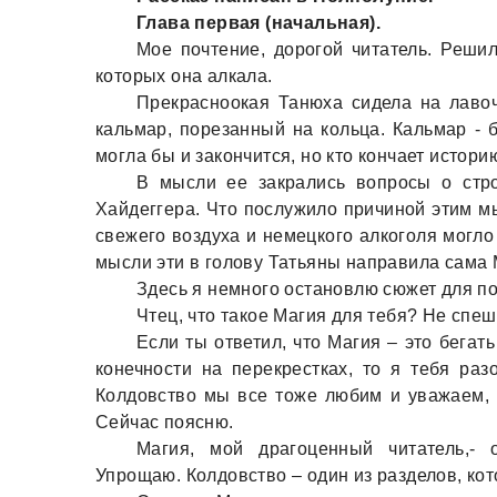
Глава первая (начальная).
Мое почтение, дорогой читатель. Решил
которых она алкала.
Прекрасноокая Танюха сидела на лавоч
кальмар, порезанный на кольца. Кальмар - 
могла бы и закончится, но кто кончает истор
В мысли ее закрались вопросы о стр
Хайдеггера. Что послужило причиной этим мы
свежего воздуха и немецкого алкоголя могло 
мысли эти в голову Татьяны направила сама 
Здесь я немного остановлю сюжет для п
Чтец, что такое Магия для тебя? Не спеш
Если ты ответил, что Магия – это бега
конечности на перекрестках, то я тебя ра
Колдовство мы все тоже любим и уважаем, 
Сейчас поясню.
Магия, мой драгоценный читатель,- 
Упрощаю. Колдовство – один из разделов, кот