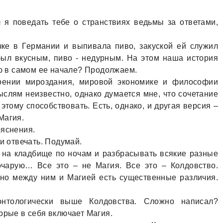
 я поведать тебе о странствиях ведьмы за ответами,
ке в Германии и выпивала пиво, закуской ей служил
был вкусным, пиво - недурным. На этом наша история
ию в самом ее начале? Продолжаем.
оении мироздания, мировой экономике и философии
слям неизвестно, однако думается мне, что сочетание
этому способствовать. Есть, однако, и другая версия –
Магия.
ояснения.
и отвечать. Подумай.
ть на кладбище по ночам и разбрасывать всякие разные
зочарую… Все это – не Магия. Все это – Колдовство.
но между ним и Магией есть существенные различия.
онтологически выше Колдовства. Сложно написал?
орые в себя включает Магия.