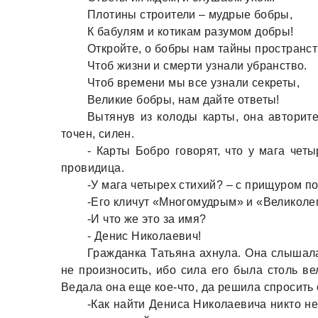
Плотины строители – мудрые бобры,
К бабулям и котикам разумом добры!
Откройте, о бобры нам тайны пространст
Чтоб жизни и смерти узнали убранство.
Чтоб времени мы все узнали секреты,
Великие бобры, нам дайте ответы!
Вытянув из колоды карты, она авторите
точен, силен.
- Карты Бобро говорят, что у мага чет
провидица.
-У мага четырех стихий? – с прищуром п
-Его кличут «Многомудрым» и «Великолеп
-И что же это за имя?
- Денис Николаевич!
Гражданка Татьяна ахнула. Она слышала
не произносить, ибо сила его была столь ве
Ведала она еще кое-что, да решила спросить 
-Как найти Дениса Николаевича никто н