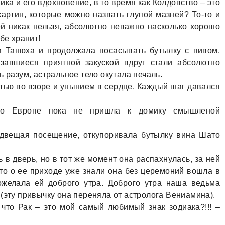
ка и его вдохновение, в то время как Колдовство – это
о картин, которые можно назвать глупой мазней? То-то и
ей никак нельзя, абсолютно неважно насколько хорошо
бе хранит!
а Танюха и продолжала посасывать бутылку с пивом.
завшиеся приятной закуской вдруг стали абсолютно
ь разум, астральное тело окутала печаль.
тью во взоре и унынием в сердце. Каждый шаг давался
о Европе пока не пришла к домику смышленой
едвещая посещение, откупоривала бутылку вина Шато
 в дверь, но в тот же момент она распахнулась, за ней
то о ее приходе уже знали она без церемоний вошла в
ожелала ей доброго утра. Доброго утра наша ведьма
(эту привычку она переняла от астролога Вениамина).
 что Рак – это мой самый любимый знак зодиака?!!! –