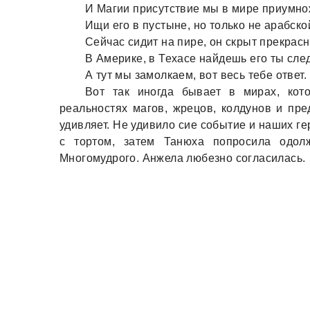
И Магии присутствие мы в мире приумно
Ищи его в пустыне, но только не арабско
Сейчас сидит на пире, он скрыт прекрасн
В Америке, в Техасе найдешь его ты след
А тут мы замолкаем, вот весь тебе ответ.
Вот так иногда бывает в мирах, кот
реальностях магов, жрецов, колдунов и пре
удивляет. Не удивило сие событие и наших г
с тортом, затем Танюха попросила одол
Многомудрого. Анжела любезно согласилась.