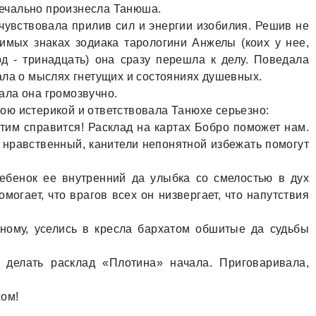
 печально произнесла Танюша.
чувствовала прилив сил и энергии изобилия. Решив не
имых знаках зодиака тарологини Анжелы (коих у нее,
од - тринадцать) она сразу перешла к делу. Поведала
ала о мыслях гнетущих и состояниях душевных.
цала она громозвучно.
ю истерикой и ответствовала Танюхе серьезно:
этим справится! Расклад на картах Бобро поможет нам.
 нравственный, канители непонятной избежать помогут
ебенок ее внутренний да улыбка со смелостью в дух
омогает, что врагов всех он низвергает, что напутствия
ному, уселись в кресла бархатом обшитые да судьбы
 делать расклад «Плотина» начала. Приговаривала,
хом!