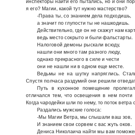
инспекторы найти его пытались, но и они по
я его? Магии, какой тут нужно мастерство?
-Права ты, со знанием дела подходишь,
а значит по глупости ты не нашкодишь.
Действительно, где он не скажут нам кар
ведь место сокрыто и были фальстарты.
Налоговой демоны рыскали всюду,
нашли они много там разного люду,
однако прекрасного в силе и чести
они не нашли ни в одном еще месте.
Ведьмы не на шутку напряглись. Стал
Спустя полчаса раздумий они решили отведать
Путь в кухонное помещение пролегал
отличался тем, что освещения в нем почти 
Когда чародейки шли по нему, то поток ветра
Раздались мужские голоса:
-Мы Магии Ветра, мы слышали ваш зов,
И знанием свои сорвем с вас жуть оков.
Дениса Николаича найти мы вам поможе