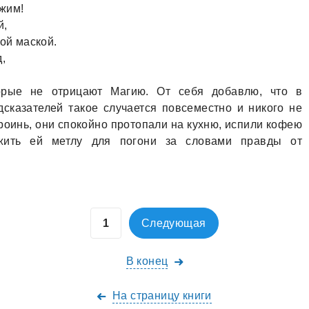
жим!
й,
ой маской.
,
орые не отрицают Магию. От себя добавлю, что в
дсказателей такое случается повсеместно и никого не
ероинь, они спокойно протопали на кухню, испили кофею
жить ей метлу для погони за словами правды от
Следующая
В конец
На страницу книги