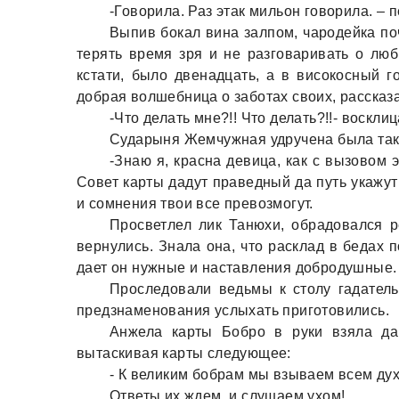
-Говорила. Раз этак мильон говорила. –
Выпив бокал вина залпом, чародейка по
терять время зря и не разговаривать о люб
кстати, было двенадцать, а в високосный г
добрая волшебница о заботах своих, рассказ
-Что делать мне?!! Что делать?!!- воскли
Сударыня Жемчужная удручена была тако
-Знаю я, красна девица, как с вызовом 
Совет карты дадут праведный да путь укажут
и сомнения твои все превозмогут.
Просветлел лик Танюхи, обрадовался р
вернулись. Знала она, что расклад в бедах п
дает он нужные и наставления добродушные.
Проследовали ведьмы к столу гадатель
предзнаменования услыхать приготовились.
Анжела карты Бобро в руки взяла да
вытаскивая карты следующее:
- К великим бобрам мы взываем всем ду
Ответы их ждем, и слушаем ухом!