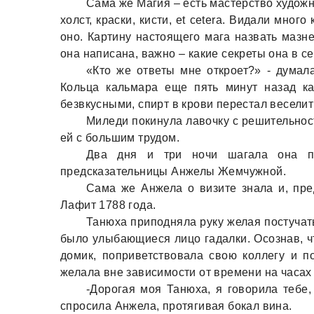
Сама же Магия – есть мастерство художни
холст, краски, кисти, et cetera. Видали мног
оно. Картину настоящего мага назвать мазн
она написана, важно – какие секреты она в се
«Кто же ответы мне откроет?» - думал
Кольца кальмара еще пять минут назад ка
безвкусными, спирт в крови перестал веселит
Миледи покинула лавочку с решительнос
ей с большим трудом.
Два дня и три ночи шагала она п
предсказательницы Анжелы Жемчужной.
Сама же Анжела о визите знала и, пр
Лафит 1788 года.
Танюха приподняла руку желая постучать
было улыбающиеся лицо гадалки. Осознав, ч
домик, поприветствовала свою коллегу и п
желала вне зависимости от времени на часах 
-Дорогая моя Танюха, я говорила тебе,
спросила Анжела, протягивая бокал вина.