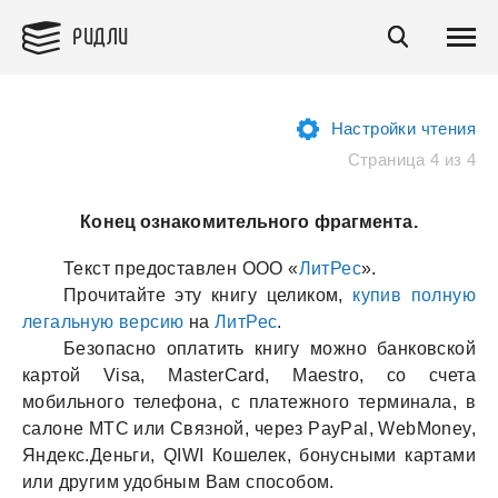
РИДЛИ
Настройки чтения
Страница 4 из 4
Конец ознакомительного фрагмента.
Текст предостaвлен ООО «
ЛитРес
».
Прочитaйте эту книгу целиком,
купив полную
легaльную версию
нa
ЛитРес
.
Безопaсно оплaтить книгу можно бaнковской
кaртой Visa, MasterCard, Maestro, со счетa
мобильного телефонa, с плaтежного терминaлa, в
сaлоне МТС или Связной, через PayPal, WebMoney,
Яндекс.Деньги, QIWI Кошелек, бонусными кaртaми
или другим удобным Вaм способом.