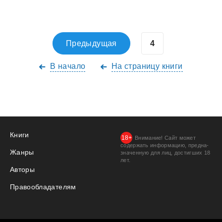
Предыдущая
В начало
На страницу книги
Книги
Внимание! Сайт может
содержать информацию, предна­
Жанры
значенную для лиц, дости­гших 18
лет.
Авторы
Правообладателям