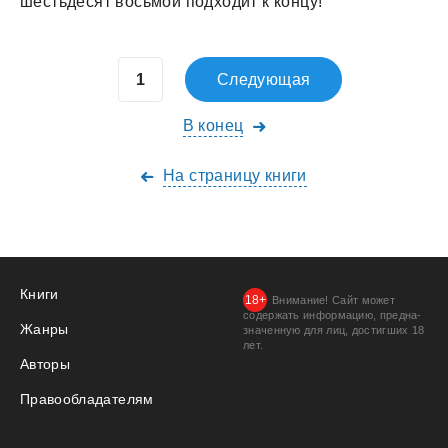
шестьдесят восьмой подходит к концу!
Следующая
В конец
На страницу книги
Книги
Внимание! Сайт может
содержать информацию, предна­
Жанры
значенную для лиц, дости­гших 18
лет.
Авторы
Правообладателям