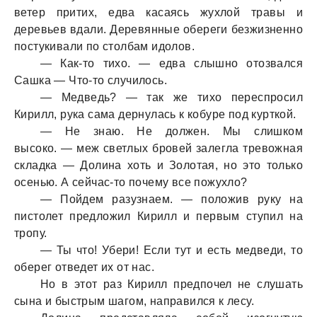
ветер притих, едва касаясь жухлой травы и
деревьев вдали. Деревянные обереги безжизненно
постукивали по столбам идолов.
— Как-то тихо. — едва слышно отозвался
Сашка — Что-то случилось.
— Медведь? — так же тихо переспросил
Кирилл, рука сама дернулась к кобуре под курткой.
— Не знаю. Не должен. Мы слишком
высоко. — меж светлых бровей залегла тревожная
складка — Долина хоть и Золотая, но это только
осенью. А сейчас-то почему все пожухло?
— Пойдем разузнаем. — положив руку на
пистолет предложил Кирилл и первым ступил на
тропу.
— Ты что! Убери! Если тут и есть медведи, то
оберег отведет их от нас.
Но в этот раз Кирилл предпочел не слушать
сына и быстрым шагом, направился к лесу.