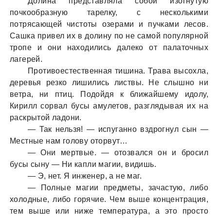
Долина представляла собой изогнутую
почкообразную тарелку, с несколькими
потрясающей чистоты озерами и пучками лесов.
Сашка привел их в долину по не самой популярной
тропе и они находились далеко от палаточных
лагерей.
Противоестественная тишина. Трава высохла,
деревья резко лишились листвы. Не слышно ни
ветра, ни птиц. Подойдя к ближайшему идолу,
Кирилл сорвал бусы амулетов, разглядывая их на
раскрытой ладони.
— Так нельзя! — испуганно вздрогнул сын —
Местные нам голову оторвут…
— Они мертвые. — отозвался он и бросил
бусы сыну — Ни капли магии, видишь.
— Э, нет. Я инженер, а не маг.
— Полные магии предметы, зачастую, либо
холодные, либо горячие. Чем выше концентрация,
тем выше или ниже температура, а это просто