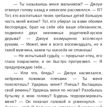
— Ты называешь
меня
мальчиком? — Джоуи
откинул голову назад и невесело рассмеялся. — Я?
Тот, кто воспитывал твоих гребаных детей большую
часть моей жизни? Тот, кто убирал за вами обоими
беспорядок, брал на себя обе ваши обязанности,
подменял двух никчемных родителей-кусков
дерьма? — Джоуи возмущенно всплеснул
руками. — Может, мне и всего восемнадцать, но я
такой мужчина, каким ты
никогда не станешь
!
— Не испытывай судьбу, — прорычал отец, его
глаза покраснели, и он быстро протрезвел. — Я
предупреждаю тебя…
— Или что, блядь? — Джоуи насмехался,
небрежно пожимая плечами. — Ты меня
поколотишь? Ударишь меня? Пнешь? Вытащишь
свой ремень? Ударишь меня по ногам? Разобьешь
бутылку о мою голову? Будешь терроризировать
меня? — Он покачал головой и усмехнулся. —