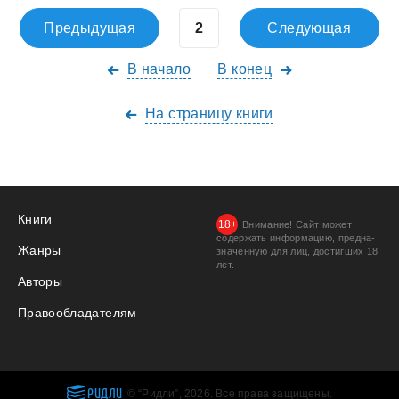
Предыдущая
Следующая
В начало
В конец
На страницу книги
Книги
Внимание! Сайт может
содержать информацию, предна­
Жанры
значенную для лиц, дости­гших 18
лет.
Авторы
Правообладателям
РИДЛИ
© “Ридли”, 2026. Все права защищены.