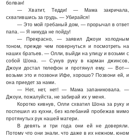
болван!
— Хватит, Тедди! — Мама закричала,
схватившись за грудь. — Убирайся!
— Это мой гребаный дом, — прорычал в ответ
папа. — Я никуда не пойду!
— Прекрасно, — заявил Джоуи холодным
тоном, прежде чем повернуться и посмотреть на
наших братьев. — Олли, выйди на улицу и возьми с
собой Шона. — Сунув руку в карман джинсов,
Джоуи достал телефон и протянул ему. — Вот—
возьми это и позвони Ифе, хорошо? Позвони ей, и
она приедет за нами.
— Нет, нет, нет! — Мама запаниковала. —
Джоуи, пожалуйста, не забирай их у меня.
Коротко кивнув, Олли схватил Шона за руку и
поспешил из кухни, без колебаний пробежав мимо
протянутых рук нашей матери.
В девять и три года они ей не доверяли.
Потому что они знали, что даже в их нежном, юном