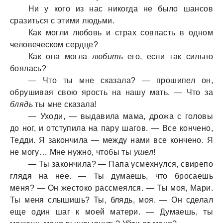
Ни у кого из нас никогда не было шансов
сразиться с этими людьми.
Как могли любовь и страх совпасть в одном
человеческом сердце?
Как она могла
любить
его, если так сильно
боялась?
— Что ты мне сказала? — прошипел он,
обрушивая свою ярость на нашу мать. — Что за
блядь
ты мне сказала!
— Уходи, — выдавила мама, дрожа с головы
до ног, и отступила на пару шагов. — Все кончено,
Тедди. Я закончила — между нами все кончено. Я
не могу… Мне нужно, чтобы ты
ушел
!
— Ты закончила? — Папа усмехнулся, свирепо
глядя на нее. — Ты думаешь, что бросаешь
меня? — Он жестоко рассмеялся. — Ты моя, Мари.
Ты меня слышишь? Ты, блядь, моя. — Он сделал
еще один шаг к моей матери. — Думаешь, ты