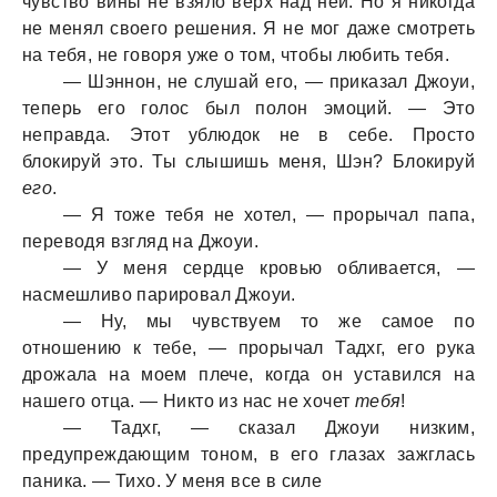
чувство вины не взяло верх над ней. Но я никогда
не менял своего решения. Я не мог даже смотреть
на тебя, не говоря уже о том, чтобы любить тебя.
— Шэннон, не слушай его, — приказал Джоуи,
теперь его голос был полон эмоций. — Это
неправда. Этот ублюдок не в себе. Просто
блокируй это. Ты слышишь меня, Шэн? Блокируй
его
.
— Я тоже тебя не хотел, — прорычал папа,
переводя взгляд на Джоуи.
— У меня сердце кровью обливается, —
насмешливо парировал Джоуи.
— Ну, мы чувствуем то же самое по
отношению к тебе, — прорычал Тадхг, его рука
дрожала на моем плече, когда он уставился на
нашего отца. — Никто из нас не хочет
тебя
!
— Тадхг, — сказал Джоуи низким,
предупреждающим тоном, в его глазах зажглась
паника. — Тихо. У меня все в силе