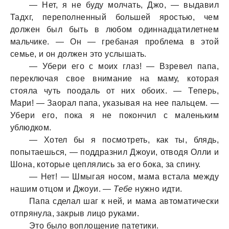
— Нет, я не буду молчать, Джо, — выдавил
Тадхг, переполненный большей яростью, чем
должен был быть в любом одиннадцатилетнем
мальчике. — Он — гребаная проблема в этой
семье, и он должен это услышать.
— Убери его с моих глаз! — Взревел папа,
переключая свое внимание на маму, которая
стояла чуть поодаль от них обоих. — Теперь,
Мари! — Заорал папа, указывая на нее пальцем. —
Убери его, пока я не покончил с маленьким
ублюдком.
— Хотел бы я посмотреть, как ты, блядь,
попытаешься, — поддразнил Джоуи, отводя Олли и
Шона, которые цеплялись за его бока, за спину.
— Нет! — Шмыгая носом, мама встала между
нашим отцом и Джоуи. —
Тебе
нужно идти.
Папа сделал шаг к ней, и мама автоматически
отпрянула, закрыв лицо руками.
Это было воплощение патетики.