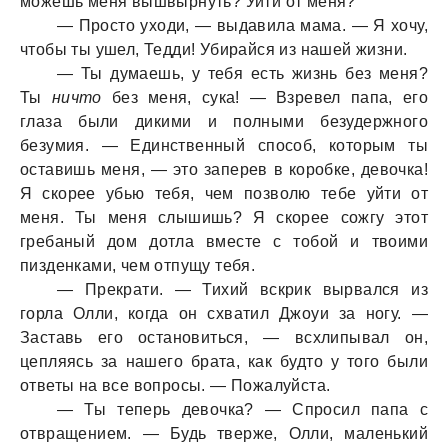
можешь меня вышвырнуть? Уйти от меня?
— Просто уходи, — выдавила мама. — Я хочу,
чтобы ты ушел, Тедди! Убирайся из нашей жизни.
— Ты думаешь, у тебя есть жизнь без меня?
Ты
ничто
без меня, сука! — Взревел папа, его
глаза были дикими и полными безудержного
безумия. — Единственный способ, которым ты
оставишь меня, — это заперев в коробке, девочка!
Я скорее убью тебя, чем позволю тебе уйти от
меня. Ты меня слышишь? Я скорее сожгу этот
гребаный дом дотла вместе с тобой и твоими
пизденками, чем отпущу тебя.
— Прекрати. — Тихий вскрик вырвался из
горла Олли, когда он схватил Джоуи за ногу. —
Заставь его остановиться, — всхлипывал он,
цепляясь за нашего брата, как будто у того были
ответы на все вопросы. — Пожалуйста.
— Ты теперь девочка? — Спросил папа с
отвращением. — Будь тверже, Олли, маленький