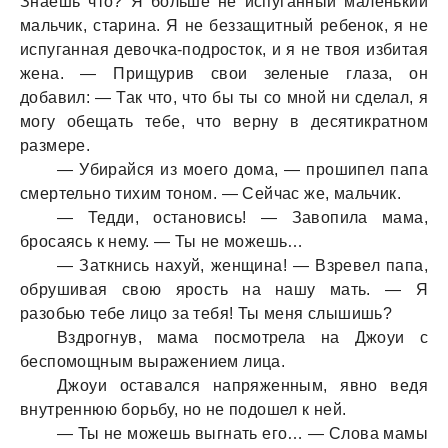
Знаешь что? Я больше не испуганный маленький
мальчик, старина. Я не беззащитный ребенок, я не
испуганная девочка-подросток, и я не твоя избитая
жена. — Прищурив свои зеленые глаза, он
добавил: — Так что, что бы ты со мной ни сделал, я
могу обещать тебе, что верну в десятикратном
размере.
— Убирайся из моего дома, — прошипел папа
смертельно тихим тоном. — Сейчас же, мальчик.
— Тедди, остановись! — Завопила мама,
бросаясь к нему. — Ты не можешь…
— Заткнись нахуй, женщина! — Взревел папа,
обрушивая свою ярость на нашу мать. — Я
разобью тебе лицо за тебя! Ты меня слышишь?
Вздрогнув, мама посмотрела на Джоуи с
беспомощным выражением лица.
Джоуи оставался напряженным, явно ведя
внутреннюю борьбу, но не подошел к ней.
— Ты не можешь выгнать его… — Слова мамы