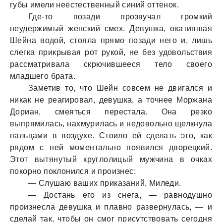
губы имели неестественный синий оттенок.
Где-то позади прозвучал громкий
неудержимый женский смех. Девушка, окатившая
Шейна водой, стояла прямо позади него и, лишь
слегка прикрывая рот рукой, не без удовольствия
рассматривала скрючившееся тело своего
младшего брата.
Заметив то, что Шейн совсем не двигался и
никак не реагировал, девушка, а точнее Моржана
Дориан, смеяться перестала. Она резко
выпрямилась, нахмурилась и недовольно щелкнула
пальцами в воздухе. Стоило ей сделать это, как
рядом с ней моментально появился дворецкий.
Этот вытянутый круглолицый мужчина в очках
покорно поклонился и произнес:
— Слушаю ваших приказаний, Миледи.
— Достань его из снега, — равнодушно
произнесла девушка и плавно развернулась, — и
сделай так, чтобы он смог присутствовать сегодня