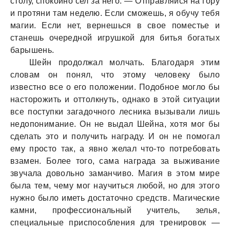
столу, спокойно сел за него. — Отправляйся на гору
и протяни там неделю. Если сможешь, я обучу тебя
магии. Если нет, вернешься в свое поместье и
станешь очередной игрушкой для битья богатых
барышень.
Шейн продолжал молчать. Благодаря этим
словам он понял, что этому человеку было
известно все о его положении. Подобное могло бы
насторожить и оттолкнуть, однако в этой ситуации
все поступки загадочного лесника вызывали лишь
недопонимание. Он не выдал Шейна, хотя мог бы
сделать это и получить награду. И он не помогал
ему просто так, а явно желал что-то потребовать
взамен. Более того, сама награда за выживание
звучала довольно заманчиво. Магия в этом мире
была тем, чему мог научиться любой, но для этого
нужно было иметь достаточно средств. Магические
камни, профессиональный учитель, зелья,
специальные приспособления для тренировок —