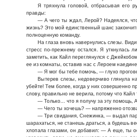
Я тряхнула головой, отбрасывая его р
правды:
— А чего ты ждал, Лерой? Надеялся, чт
жизнь? Это мой единственный шанс закончить
полноценную команду.
На глаза вновь навернулись слезы. Види
стресс по-прежнему остался. Я уткнулась ли
заметить, как Кайл переглянулся с Джейкобо
ее из комнаты, оставив нас с Лероем наедине
— Я мог бы тебе помочь, — глухо прогов
Вытерев слезы, недоверчиво глянула на
убейте! Тем более, когда у них совершенно 
слову, правильно не верила, потому что Кайл 
— Только… что я получу за эту помощь, 
— Чего ты хочешь? — напряженно отозвал
— Три свидания, Снежинка, — выдал паре
шарахаться, не станешь драться, а будешь в
хлопала глазами, он добавил: — А еще, ты о