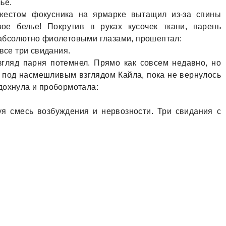
ье.
жестом фокусника на ярмарке вытащил из-за спины
ое белье! Покрутив в руках кусочек ткани, парень
 абсолютно фиолетовыми глазами, прошептал:
все три свидания.
взгляд парня потемнел. Прямо как совсем недавно, но
и под насмешливым взглядом Кайла, пока не вернулось
дохнула и пробормотала:
уя смесь возбуждения и нервозности. Три свидания с