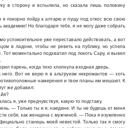
уку в сторону и вспылила, но сказала лишь половину
о я покорно пойду к алтарю и пущу под откос всю свою
 академию! Но благодаря тебе, я не могу даже собрать
мо успокоительное уже переставало действовать, а вот
цом в ладони, чтобы не реветь на публику, но успела
м. Тот моментально подхватил под локоть Сару, и вывел
.
орил парень, когда тихо хлопнула входная дверь.
 него. Вот не верю я в альтруизм некромантов — хоть
противоположные намерения и твои планы им мешают. К
тут же добавил:
Айя?
ась я, уже предчувствуя, какую-то подставу.
нь. — Только ты и я, наедине. И ты не будешь от меня
ести себя, как женщина с мужчиной. — Пока я изумленно
фициально станешь моей невестой. Только так я смогу