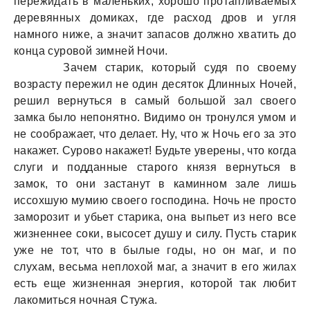
пережидать в маленьких, хорошо протапливаемых
деревянных домиках, где расход дров и угля
намного ниже, а значит запасов должно хватить до
конца суровой зимней Ночи.
Зачем старик, который судя по своему
возрасту пережил не один десяток Длинных Ночей,
решил вернуться в самый большой зал своего
замка было непонятно. Видимо он тронулся умом и
не соображает, что делает. Ну, что ж Ночь его за это
накажет. Сурово накажет! Будьте уверены, что когда
слуги и подданные старого князя вернуться в
замок, то они застанут в каминном зале лишь
иссохшую мумию своего господина. Ночь не просто
заморозит и убьет старика, она выпьет из него все
жизненнее соки, высосет душу и силу. Пусть старик
уже не тот, что в былые годы, но он маг, и по
слухам, весьма неплохой маг, а значит в его жилах
есть еще жизненная энергия, которой так любит
лакомиться ночная Стужа.