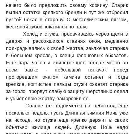
нечего было предложить своему хозяину. Старик
выпил остатки крепкого бренди и тут же отбросил
пустой бокал в сторону. С металлическим лязгом,
жестяной кубок покатился по полу.
Холод и стужа, просачиваясь через щели в
дверях и рассохшихся ставнях окон, медленно
подкрадывались к своей жертве, заключая старика
в большом кресле, в клещи фланговых обхватов.
Еще пара часов и единственное теплое место во
всем замке - небольшой пятачок перед
прогоревшим очагом камина остынет и тогда
крепкие, когтистые пальцы стужи схватят старика
за горло, прорвут слабую защиту шерстяных одеял
и убьют свою жертву, заморозив её.
Солнце не поднимется на небосвод еще
несколько недель, пусть Длинная зимняя Ночь уже
на исходе, но стужа еще крепко держит в своих
объятьях жилища людей. Длинную Ночь надо