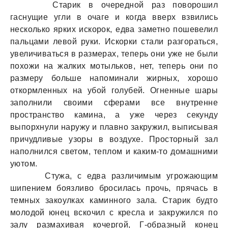
Старик в очередной раз поворошил
гаснущие угли в очаге и когда вверх взвились
несколько ярких искорок, едва заметно пошевелил
пальцами левой руки. Искорки стали разгораться,
увеличиваться в размерах, теперь они уже не были
похожи на жалких мотыльков, нет, теперь они по
размеру больше напоминали жирных, хорошо
откормленных на убой голубей. Огненные шары
заполнили своими сферами все внутренне
пространство камина, а уже через секунду
выпорхнули наружу и плавно закружил, выписывая
причудливые узоры в воздухе. Просторный зал
наполнился светом, теплом и каким-то домашними
уютом.
Стужа, с едва различимым угрожающим
шипением боязливо бросилась прочь, прячась в
темных закоулках каминного зала. Старик будто
молодой юнец вскочил с кресла и закружился по
залу размахивая кочергой, Г-образный конец