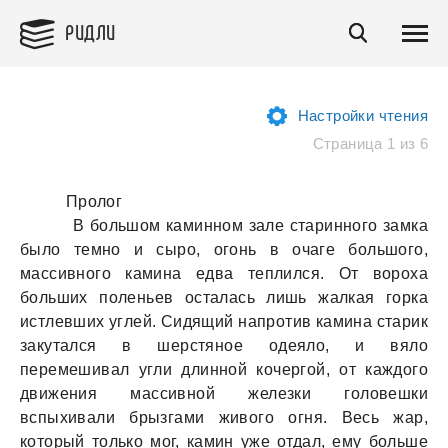
РИДЛИ
Настройки чтения
Страница 1 из 6
Пролог
В большом каминном зале старинного замка
было темно и сыро, огонь в очаге большого,
массивного камина едва теплился. От вороха
больших поленьев осталась лишь жалкая горка
истлевших углей. Сидящий напротив камина старик
закутался в шерстяное одеяло, и вяло
перемешивал угли длинной кочергой, от каждого
движения массивной железки головешки
вспыхивали брызгами живого огня. Весь жар,
который только мог, камин уже отдал, ему больше