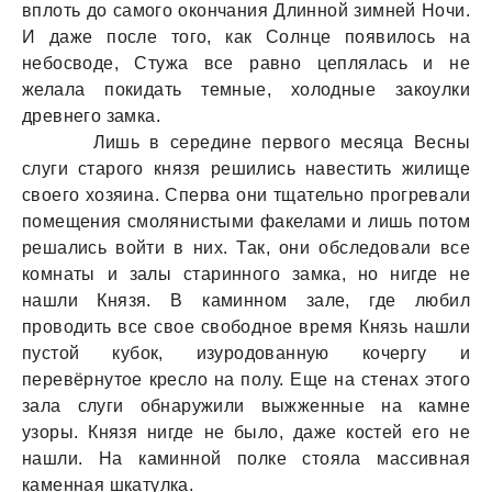
вплоть до самого окончания Длинной зимней Ночи.
И даже после того, как Солнце появилось на
небосводе, Стужа все равно цеплялась и не
желала покидать темные, холодные закоулки
древнего замка.
Лишь в середине первого месяца Весны
слуги старого князя решились навестить жилище
своего хозяина. Сперва они тщательно прогревали
помещения смолянистыми факелами и лишь потом
решались войти в них. Так, они обследовали все
комнаты и залы старинного замка, но нигде не
нашли Князя. В каминном зале, где любил
проводить все свое свободное время Князь нашли
пустой кубок, изуродованную кочергу и
перевёрнутое кресло на полу. Еще на стенах этого
зала слуги обнаружили выжженные на камне
узоры. Князя нигде не было, даже костей его не
нашли. На каминной полке стояла массивная
каменная шкатулка.