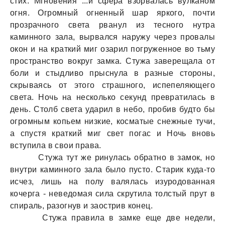
стих. Мгновения ...и сфера взорвалась вулканом
огня. Огромный огненный шар яркого, почти
прозрачного света рванул из тесного нутра
каминного зала, вырвался наружу через провалы
окон и на краткий миг озарил погруженное во тьму
пространство вокруг замка. Стужа заверещала от
боли и стыдливо прыснула в разные стороны,
скрываясь от этого страшного, испепеляющего
света. Ночь на несколько секунд превратилась в
день. Столб света ударил в небо, пробив будто бы
огромным копьем низкие, косматые снежные тучи,
а спустя краткий миг свет погас и Ночь вновь
вступила в свои права.
Стужа тут же ринулась обратно в замок, но
внутри каминного зала было пусто. Старик куда-то
исчез, лишь на полу валялась изуродованная
кочерга - неведомая сила скрутила толстый прут в
спираль, разогнув и заострив конец.
Стужа правила в замке еще две недели,