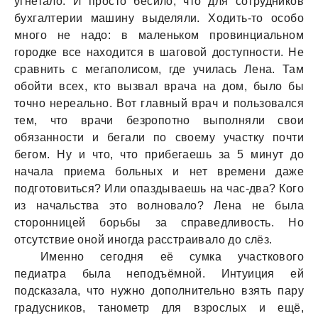
угнетало. И просто бесило, что для сотрудников
бухгалтерии машину выделяли. Ходить-то особо
много не надо: в маленьком провинциальном
городке все находится в шаговой доступности. Не
сравнить с мегаполисом, где училась Лена. Там
обойти всех, кто вызвал врача на дом, было бы
точно нереально. Вот главный врач и пользовался
тем, что врачи безропотно выполняли свои
обязанности и бегали по своему участку почти
бегом. Ну и что, что прибегаешь за 5 минут до
начала приема больных и нет времени даже
подготовиться? Или опаздываешь на час-два? Кого
из начальства это волновало? Лена не была
сторонницей борьбы за справедливость. Но
отсутствие оной иногда расстраивало до слёз.
Именно сегодня её сумка участкового
педиатра была неподъёмной. Интуиция ей
подсказала, что нужно дополнительно взять пару
градусников, танометр для взрослых и ещё,