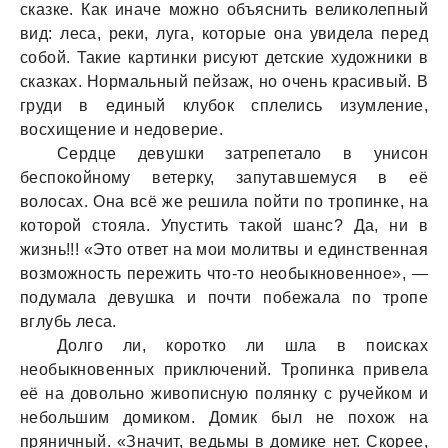
сказке. Как иначе можно объяснить великолепный
вид: леса, реки, луга, которые она увидела перед
собой. Такие картинки рисуют детские художники в
сказках. Нормальный пейзаж, но очень красивый. В
груди в единый клубок сплелись изумление,
восхищение и недоверие.
Сердце девушки затрепетало в унисон
беспокойному ветерку, запутавшемуся в её
волосах. Она всё же решила пойти по тропинке, на
которой стояла. Упустить такой шанс? Да, ни в
жизнь!!! «Это ответ на мои молитвы и единственная
возможность пережить что-то необыкновенное», —
подумала девушка и почти побежала по тропе
вглубь леса.
Долго ли, коротко ли шла в поисках
необыкновенных приключений. Тропинка привела
её на довольно живописную полянку с ручейком и
небольшим домиком. Домик был не похож на
пряничный. «Значит, ведьмы в домике нет. Скорее,