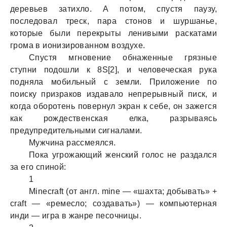
деревьев затихло. А потом, спустя паузу,
последовал треск, пара стонов и шуршанье,
которые были перекрыты ленивыми раскатами
грома в ионизированном воздухе.
Спустя мгновение обнаженные грязные
ступни подошли к 8S[2], и человеческая рука
подняла мобильный с земли. Приложение по
поиску призраков издавало непрерывный писк, и
когда оборотень повернул экран к себе, он зажегся
как рождественская елка, разрываясь
предупредительными сигналами.
Мужчина рассмеялся.
Пока угрожающий женский голос не раздался
за его спиной:
1
Minecraft (от англ. mine — «шахта; добывать» +
craft — «ремесло; создавать») — компьютерная
инди — игра в жанре песочницы.