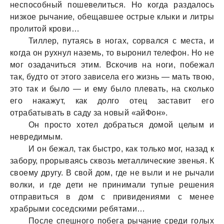
неспособный пошевелиться. Но когда раздалось
низкое рычание, обещавшее острые клыки и литры
пролитой крови…
Тиллер, путаясь в ногах, сорвался с места, и
когда он рухнул наземь, то выронил телефон. Но не
мог озадачиться этим. Вскочив на ноги, побежал
так, будто от этого зависела его жизнь — мать твою,
это так и было — и ему было плевать, на сколько
его накажут, как долго отец заставит его
отрабатывать в саду за новый «айФон».
Он просто хотел добраться домой целым и
невредимым.
И он бежал, так быстро, как только мог, назад к
забору, прорываясь сквозь металлические звенья. К
своему другу. В свой дом, где не выли и не рычали
волки, и где дети не принимали тупые решения
отправиться в дом с привидениями с менее
храбрыми соседскими ребятами…
После спешного побега рычание среди голых