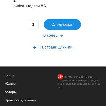
2
айФон модели 8S.
Следующая
В конец
На страницу книги
Книги
Внимание! Сайт может
содержать информацию, предна­
Жанры
значенную для лиц, дости­гших 18
лет.
Авторы
Правообладателям