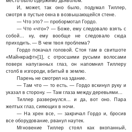
место было одержимо дьяволом.
И, может, так оно было, подумал Тиллер,
смотря в пустые окна в возвышающейся стене.
— Что это? — пробормотал Гордо.
— Что «что»? — Боже, ему следовало взять с
собой… ну, ему вообще не следовало сюда
приходить. — В чем твоя проблема?
Гордо покачал головой. Стоя там в свитшоте
«Майнкрафт»[1], с отросшими русыми волосами
поверх напуганных глаз, он напомнил Тиллеру
столб в изгороди, вбитый в землю.
Парень не смотрел на здание.
— Там что — то есть. — Гордо вскинул руку и
указал в сторону. — Там глаза между деревьями…
Тиллер развернулся… и да, вот оно. Пара
желтых глаз, сияющих в ночи.
— На хрен все, — закричал Гордо и, бросив
все оборудование, рванул наутек.
Мгновение Тиллер стоял как вкопанный,