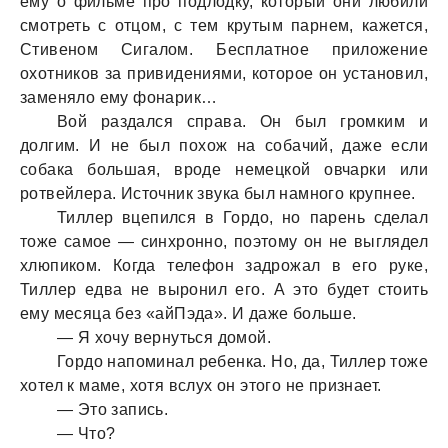
ему о фильме про подлодку, который они любили
смотреть с отцом, с тем крутым парнем, кажется,
Стивеном Сигалом. Бесплатное приложение
охотников за привидениями, которое он установил,
заменяло ему фонарик…
Вой раздался справа. Он был громким и
долгим. И не был похож на собачий, даже если
собака большая, вроде немецкой овчарки или
ротвейлера. Источник звука был намного крупнее.
Тиллер вцепился в Гордо, но парень сделал
тоже самое — синхронно, поэтому он не выглядел
хлюпиком. Когда телефон задрожал в его руке,
Тиллер едва не выронил его. А это будет стоить
ему месяца без «айПэда». И даже больше.
— Я хочу вернуться домой.
Гордо напоминал ребенка. Но, да, Тиллер тоже
хотел к маме, хотя вслух он этого не признает.
— Это запись.
— Что?