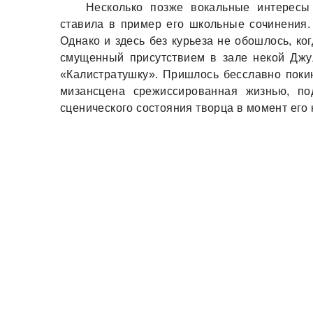
Несколько позже вокальные интересы
ставила в пример его школьные сочинения.
Однако и здесь без курьеза не обошлось, ко
смущенный присутствием в зале некой Джул
«Калистратушку». Пришлось бесславно покину
мизансцена срежиссированная жизнью, п
сценического состояния творца в момент ег