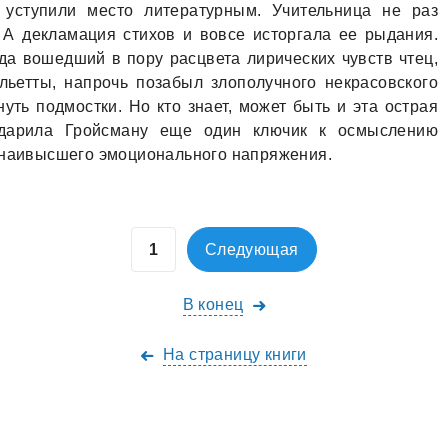
 уступили место литературным. Учительница не раз
 А декламация стихов и вовсе исторгала ее рыдания.
гда вошедший в пору расцвета лирических чувств чтец,
ьетты, напрочь позабыл злополучного некрасовского
ть подмостки. Но кто знает, может быть и эта острая
одарила Гройсману еще один ключик к осмыслению
о наивысшего эмоционального напряжения.
Следующая
В конец
На страницу книги