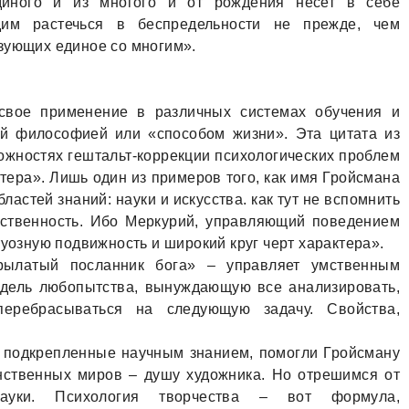
диного и из многого и от рождения несет в себе
им растечься в беспредельности не прежде, чем
зующих единое со многим».
 свое применение в различных системах обучения и
ой философией или «способом жизни». Эта цитата из
ожностях гештальт-коррекции психологических проблем
ера». Лишь один из примеров того, как имя Гройсмана
ластей знаний: науки и искусства. как тут не вспомнить
ойственность. Ибо Меркурий, управляющий поведением
туозную подвижность и широкий круг черт характера».
рылатый посланник бога» – управляет умственным
одель любопытства, вынуждающую все анализировать,
перебрасываться на следующую задачу. Свойства,
, подкрепленные научным знанием, помогли Гройсману
нственных миров – душу художника. Но отрешимся от
ауки. Психология творчества – вот формула,