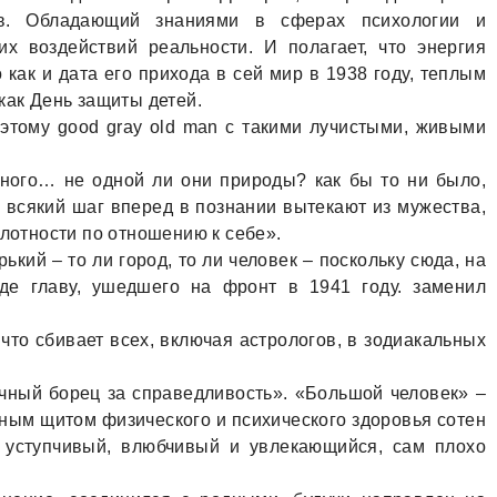
лов. Обладающий знаниями в сферах психологии и
х воздействий реальности. И полагает, что энергия
 как и дата его прихода в сей мир в 1938 году, теплым
как День защиты детей.
этому good gray old man с такими лучистыми, живыми
ного… не одной ли они природы? как бы то ни было,
 всякий шаг вперед в познании вытекают из мужества,
плотности по отношению к себе».
кий – то ли город, то ли человек – поскольку сюда, на
где главу, ушедшего на фронт в 1941 году. заменил
 что сбивает всех, включая астрологов, в зодиакальных
ечный борец за справедливость». «Большой человек» –
ным щитом физического и психического здоровья сотен
и уступчивый, влюбчивый и увлекающийся, сам плохо