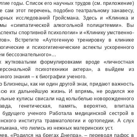
гие годы. Список его научных трудов (см. приложение)
 сам этот перечень, подобно театральному занавесу,
арных исследований Гройсмана. Здесь и «Клиника и
емы «симпатической алкогольной полицитемии». Вы
спекты спортивной психологии» и «Клинику умственно-
тов». Встретите «Аутогенную тренировку в клинике
огические и психогигиенические аспекты ускоренного
ем бессознательного»…
 жутковатыми формулировками вроде «личностная
ерсональной психотехники актера», а выйдем из
ного знания – к биографии ученого.
о Близнецы, как ни один другой знак, придают важность
всю их дальнейшую жизнь. И впрямь, не родился же
ральные кулисы свисали над колыбелью новорожденного
вда, генетическая, память, вероятно, впитала
ь будущего ученого Работала медицинской сестрой в
нского института травматологии и ортопедии. А слух
ьмана, что лились из нежных материнских уст.
иев. «Родился на брегах Днепра», – переводя пафос в