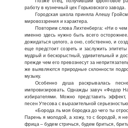
Позже отец, получивший фронтовое ра
работу в кузнечный цех Горьковского завода.
Городская школа приняла Алешу Гройсм
мировоззрения и характера.
Повторим слова Лихтенберга: «Ни о чем н
именно здесь нужно быть всего осторожнее
дожидаться целого, а оно, собственно, и соз
еще предстоит созреть и заслужить эпитет
мудрый и бескорыстный, удивительный и дос
прежде чем его превознесут за непритязател
же выявляются природные склонности подро
музыку.
Особенно душа раскрывалась песн
импровизировать. Однажды завуч «Федор На
избирателями. Можно представить эффект,
песен Утесова с выразительной серьезностью
«Борода ль моя бородка до чего ты отро
Парень я молодой, а хожу, то с бородой, я н
фрица – будем стричься, будем бриться, брить