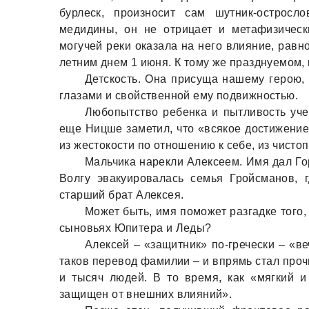
бурлеск, произносит сам шутник-острос
медидины, он не отрицает и метафизически
могучей реки оказала на него влияние, равно
летним днем 1 июня. К тому же празднуемом, 
Детскость. Она присуща нашему герою, 
глазами и свойственной ему подвижностью.
Любопытство ребенка и пытливость уче
еще Ницше заметил, что «всякое достижение
из жестокости по отношению к себе, из чисто
Мальчика нарекли Алексеем. Имя дал Горь
Волгу эвакуировалась семья Гройсманов, 
старший брат Алексея.
Может быть, имя поможет разгадке того,
сыновьях Юпитера и Леды?
Алексей – «защитник» по-гречески – «в
таков перевод фамилии – и впрямь стал проч
и тысяч людей. В то время, как «мягкий 
защищен от внешних влияний».