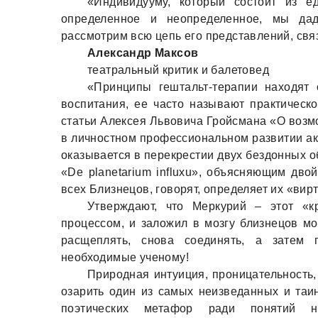
«Индивидууму, который состоит из е
определенное и неопределенное, мы дад
рассмотрим всю цепь его представлений, свя
Александр Максов
театральный критик и балетовед
«Принципы гештальт-терапии находят
воспитания, ее часто называют практическ
статьи Алексея Львовича Гройсмана «О возм
в личностном профессиональном развитии акт
оказывается в перекрестии двух бездонных об
«De planetarium influxu», объясняющим дв
всех Близнецов, говорят, определяет их «вир
Утверждают, что Меркурий – этот «к
процессом, и заложил в мозгу близнецов м
расщеплять, снова соединять, а затем 
необходимые ученому!
Природная интуиция, проницательность
озарить один из самых неизведанных и таи
поэтических метафор ради понятий н