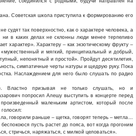
нение, соединился с родными, будучи направлен на
ана. Советская школа приступила к формированию его
е судят так поверхностно, как о характере человека, а
. ни в каких делах не склонны люди менее терпеливо
дает характер». Характеру – как экзотическому фрукту –
ы «мужественный и мягкий, принципиальный и добрый,
тупный, непонятный и простой». Пройдут десятилетия,
ьность, симпатичные черты натуры и щедрую руку. Пока
стка. Наслаждением для него было слушать по радио
е. Властно призывая не только слушать, но и
зарович попросил Алешу выступить в концерте перед
 произведенный маленьким артистом, который после
 голосил:
сла, говорили раньше – щетка, говорят теперь – метла…
е беспокоюся пусть растет до пояса, вот когда прогоним
ся, стричься, наряжаться, с милкой целоваться».