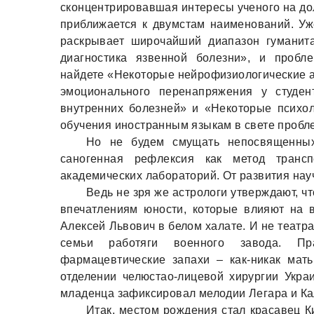
сконцентрировавшая интересы ученого на дол
приближается к двумстам наименований. Уже
раскрывает широчайший диапазон гуманит
диагностика язвенной болезни», и пробл
найдете «Некоторые нейрофизиологические а
эмоционального перенапряжения у студен
внутренних болезней» и «Некоторые психол
обучения иностранным языкам в свете пробл
Но не будем смущать непосвященных
саногенная рефлексия как метод трансп
академических лабораторий. От развития науч
Ведь не зря же астрологи утверждают, чт
впечатлениям юности, которые влияют на 
Алексей Львович в белом халате. И не теат
семьи работяги военного завода. Пра
фармацевтические запахи – как-никак мат
отделении челюстао-лицевой хирургии Украи
младенца зафиксировал мелодии Легара и Кал
Итак, местом рождения стал красавец К