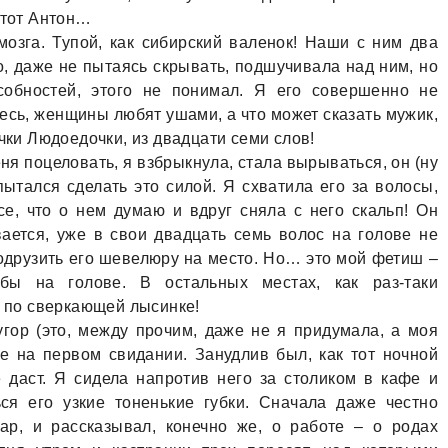
этот Антон…
зга. Тупой, как сибирский валенок! Наши с ним два
, даже не пытаясь скрывать, подшучивала над ним, но
собностей, этого не понимал. Я его совершенно не
тесь, женщины любят ушами, а что может сказать мужик,
очки Людоедочки, из двадцати семи слов!
 поцеловать, я взбрыкнула, стала вырываться, он (ну
опытался сделать это силой. Я схватила его за волосы,
се, что о нем думаю и вдруг сняла с него скальп! Он
ается, уже в свои двадцать семь волос на голове не
одрузить его шевелюру на место. Но… это мой фетиш –
ы на голове. В остальных местах, как раз-таки
ь по сверкающей лысинке!
гор (это, между прочим, даже не я придумала, а моя
е на первом свидании. Занудлив был, как тот ночной
е даст. Я сидела напротив него за столиком в кафе и
ся его узкие тоненькие губки. Сначала даже честно
ар, и рассказывал, конечно же, о работе – о родах