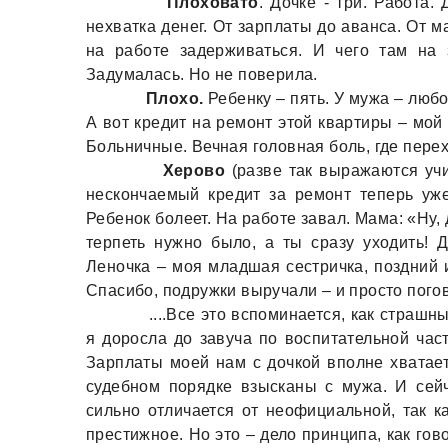
Плоховато
. Дочке - три. Работа.
нехватка денег. От зарплаты до аванса. От 
на работе задерживаться. И чего там на
Задумалась. Но не поверила.
Плохо.
Ребенку – пять. У мужа – люб
А вот кредит на ремонт этой квартиры – мой
Больничные. Вечная головная боль, где пере
Херово
(разве так выражаются учи
нескончаемый кредит за ремонт теперь уж
Ребенок болеет. На работе завал. Мама: «Ну,
терпеть нужно было, а ты сразу уходить!
Леночка – моя младшая сестричка, поздний 
Спасибо, подружки выручали – и просто пого
....Все это вспоминается, как страшны
я доросла до завуча по воспитательной ча
Зарплаты моей нам с дочкой вполне хватает
судебном порядке взысканы с мужа. И сейч
сильно отличается от неофициальной, так к
престижное. Но это – дело принципа, как гов