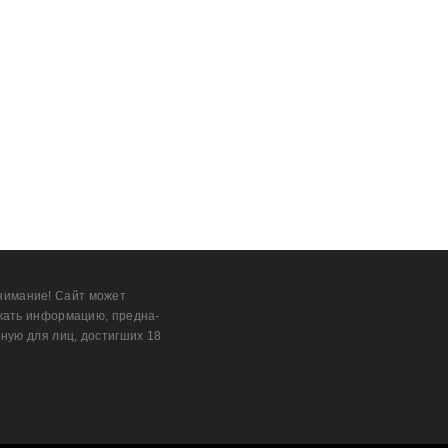
нимание! Сайт может
жать информацию, предна­
ную для лиц, дости­гших 18