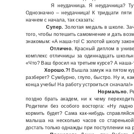
Я неудачница. Я неудачница? Тут в
Однозначно – неудачница! К тридцати пяти
начнем с начала, так сказать:
Супер.
Золотая медаль в школе. Зач
того, чтобы потешить самомнение и дать воз
знакомым: «А наша-то! С золотой школу зако
Отлично.
Красный диплом в униве
комплекс отличницы за одиннадцать школьны
«Что? Ваш бросил на третьем курсе? А наша-
Хорошо.?!
Вышла замуж на пятом кур
разберет? Сумбурно, глупо, быстро. Ну и, к
конца учебы! На раб
Нормально.
Ре
поздно брать академ, ни к чему переходит
Родители без особого восторга: «Ну ладн
кормить будет? Сама как-нибудь справляйся
малыша на несколько часов со старенькой
достать только однажды при поступлении на р