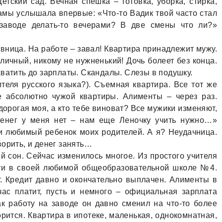
 Детский сад. Вечная спешка – готовка, уборка, стирка,
мамы услышала впервые: «Что-то Вадик твой часто стал
 заводе делать-то вечерами? В две смены что ли?»
овница. На работе – завал! Квартира принадлежит мужу.
 личный, никому не нужненький! Дочь болеет без конца.
хватить до зарплаты. Скандалы. Слезы в подушку.
теля русского языка?). Съемная квартира. Все тот же
е абсолютно чужой квартиры. Алименты – через раз.
 дорогая моя, а кто тебе виноват? Все мужики изменяют,
 Денег у меня нет – нам еще Леночку учить нужно…»
и любимый ребенок моих родителей. А я? Неудачница.
ворить, и денег занять…
й сон. Сейчас изменилось многое. Из простого учителя
сти в своей любимой общеобразовательной школе №4.
. Кредит давно и окончательно выплачен. Алименты в
ас платит, пусть и немного – официальная зарплата
ак работу на заводе он давно сменил на что-то более
орится. Квартира в ипотеке, маленькая, однокомнатная,