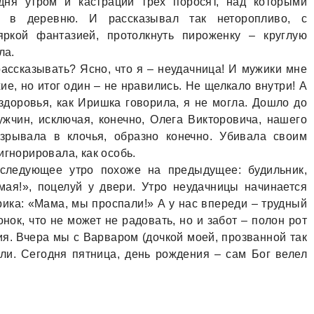
дня утром и кастрации трех поросят, над которыми
о в деревню. И рассказывал так неторопливо, с
яркой фантазией, протолкнуть пироженку – круглую
ла.
ссказывать? Ясно, что я – неудачница! И мужики мне
ие, но итог один – не нравились. Не щелкало внутри! А
 здоровья, как Иришка говорила, я не могла. Дошло до
ужчин, исключая, конечно, Олега Викторовича, нашего
азрывала в клочья, образно конечно. Убивала своим
игнорировала, как особь.
дующее утро похоже на предыдущее: будильник,
ая!», поцелуй у двери. Утро неудачницы начинается
крика: «Мама, мы проспали!» А у нас впереди – трудный
онок, что не может не радовать, но и забот – полон рот
ния. Вчера мы с Варваром (дочкой моей, прозванной так
или. Сегодня пятница, день рождения – сам Бог велел