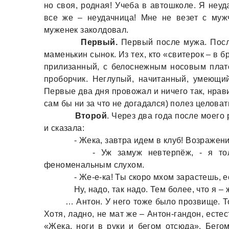
но своя, родная! Учеба в автошколе. Я неуд
все же – неудачница! Мне не везет с муж
муженек заколдовал.
Первый.
Первый после мужа. После
маменькин сынок. Из тех, кто «свитерок – в б
прилизанный, с белоснежным носовым плат
проборчик. Неглупый, начитанный, умеющи
Первые два дня провожал и ничего так, нрав
сам бы ни за что не догадался) полез целоват
Второй
. Через два года после моег
и сказала:
- Жека, завтра идем в клуб! Возражени
- Уж замуж невтерпёж, - я только
феноменальным слухом.
- Же-е-ка! Ты скоро мхом зарастешь, ес
Ну, надо, так надо. Тем более, что я –
… Антон. У него тоже было прозвище. То
Хотя, ладно, не мат же – Антон-гандон, естес
«Жека, ноги в руки и бегом отсюда». Бего