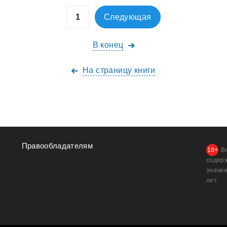
Следующая
В конец
На страницу книги
Правообладателям
В
содер
значен
лет.