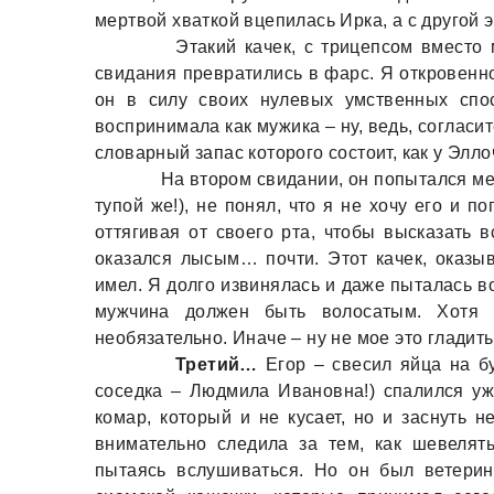
мертвой хваткой вцепилась Ирка, а с другой 
Этакий качек, с трицепсом вместо мо
свидания превратились в фарс. Я откровенно
он в силу своих нулевых умственных спо
воспринимала как мужика – ну, ведь, согласи
словарный запас которого состоит, как у Элл
На втором свидании, он попытался меня
тупой же!), не понял, что я не хочу его и п
оттягивая от своего рта, чтобы высказать в
оказался лысым… почти. Этот качек, оказыв
имел. Я долго извинялась и даже пыталась в
мужчина должен быть волосатым. Хотя б
необязательно. Иначе – ну не мое это гладит
Третий…
Егор – свесил яйца на бу
соседка – Людмила Ивановна!) спалился уж
комар, который и не кусает, но и заснуть н
внимательно следила за тем, как шевелять
пытаясь вслушиваться. Но он был ветерин