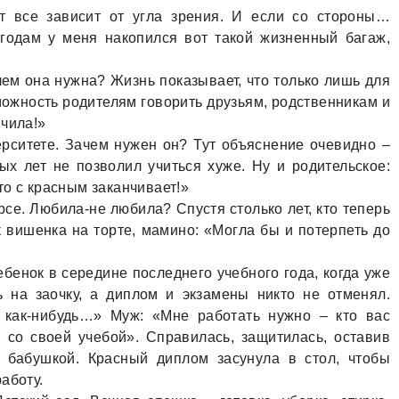
се зависит от угла зрения. И если со стороны…
 годам у меня накопился вот такой жизненный багаж,
ем она нужна? Жизнь показывает, что только лишь для
можность родителям говорить друзьям, родственникам и
нчила!»
рситете. Зачем нужен он? Тут объяснение очевидно –
х лет не позволил учиться хуже. Ну и родительское:
то с красным заканчивает!»
се. Любила-не любила? Спустя столько лет, кто теперь
ак вишенка на торте, мамино: «Могла бы и потерпеть до
оту устроиться сначала!»
бенок в середине последнего учебного года, когда уже
ь на заочку, а диплом и экзамены никто не отменял.
о как-нибудь…» Муж: «Мне работать нужно – кто вас
 со своей учебой». Справилась, защитилась, оставив
 бабушкой. Красный диплом засунула в стол, чтобы
аботу.