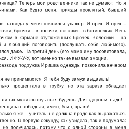
ачница? Теперь мои родственники так не думают. Но я
чинами. Как будто меня, трижды проклятый, бывший
 развода у меня появился ухажер. Игорек. Игорек –
рючки, брючки – в носочки, носочки – в ботиночки». Весь
очком в кармане отутюженных брючек. Волосики – на
й и любящий поговорить (послушать себя любимого).
ился даже. На третий день (его мама ему посоветовала,
ься. И ФУ-У-У, вот именно такие вызвал эмоции.
о развода подружка Иришка однажды позвонила вечером
я не принимаются! Я тебя буду замуж выдавать!
 прошептала в трубку, но эта зараза обладает
ли так мужиков шугаться будешь! Для здоровья надо!
 женщина свободная, имею, блин, право!
лько я же – учитель, не должна вроде как выражаться.
твенно. В первую секунду, как увидела, так и подумала:
м не получилось, потому что с одной стороны в меня