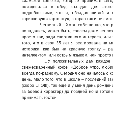
сиамской кошечки, которые принимал сего
поиздевался в обед, съездив для этог
подробностями, что я, обладая живой и 
коричневую «картошку», в горло так и не смог
Четвертый... Хотя, собственно, что ра
попадались, может быть, совсем даже неплох
просто так, ради спортивного интереса, или
того, что в свои 35 лет я реагировала на м
историка, как бык на красную тряпку – р
интеллектом, или острым языком, или просто 
…У положительных дам каждое сле
свежесваренный кофе, «Доброе утро, любим
всегда по-разному. Сегодня оно началось с 
день. Мало того, что в школе – последний зв
(скоро ЕГЭ!!!), так еще и у меня день рожде
за боевой характер) до поздней ночи готов
принимать гостей.