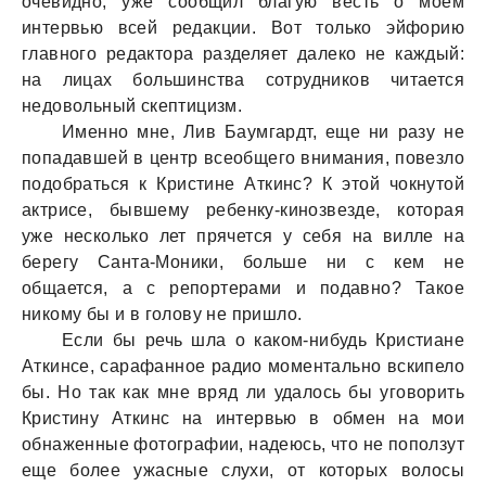
очевидно, уже сообщил благую весть о моем
интервью всей редакции. Вот только эйфорию
главного редактора разделяет далеко не каждый:
на лицах большинства сотрудников читается
недовольный скептицизм.
Именно мне, Лив Баумгардт, еще ни разу не
попадавшей в центр всеобщего внимания, повезло
подобраться к Кристине Аткинс? К этой чокнутой
актрисе, бывшему ребенку-кинозвезде, которая
уже несколько лет прячется у себя на вилле на
берегу Санта-Моники, больше ни с кем не
общается, а с репортерами и подавно? Такое
никому бы и в голову не пришло.
Если бы речь шла о каком-нибудь Кристиане
Аткинсе, сарафанное радио моментально вскипело
бы. Но так как мне вряд ли удалось бы уговорить
Кристину Аткинс на интервью в обмен на мои
обнаженные фотографии, надеюсь, что не поползут
еще более ужасные слухи, от которых волосы