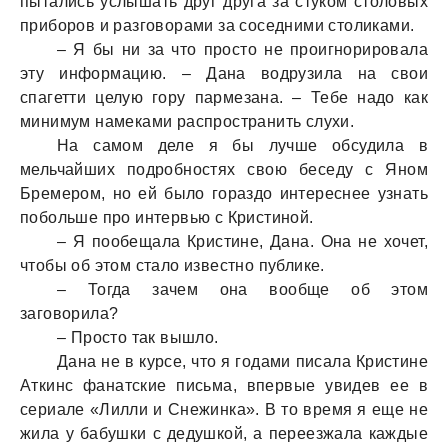
пытались услышать друг друга за стуком столовых
приборов и разговорами за соседними столиками.
– Я бы ни за что просто не проигнорировала
эту информацию. – Дана водрузила на свои
спагетти целую гору пармезана. – Тебе надо как
минимум намеками распространить слухи.
На самом деле я бы лучше обсудила в
мельчайших подробностях свою беседу с Яном
Бремером, но ей было гораздо интереснее узнать
побольше про интервью с Кристиной.
– Я пообещала Кристине, Дана. Она не хочет,
чтобы об этом стало известно публике.
– Тогда зачем она вообще об этом
заговорила?
– Просто так вышло.
Дана не в курсе, что я годами писала Кристине
Аткинс фанатские письма, впервые увидев ее в
сериале «Лилли и Снежинка». В то время я еще не
жила у бабушки с дедушкой, а переезжала каждые