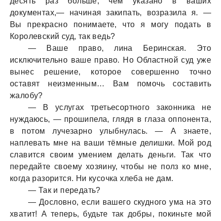
десять раз больше, чем указано в ваших
документах,— начиная закипать, возразила я. —
Вы прекрасно понимаете, что я могу подать в
Королевский суд, так ведь?
— Ваше право, лина Беринская. Это
исключительно ваше право. Но Областной суд уже
вынес решение, которое совершенно точно
оставят неизменным… Вам помочь составить
жалобу?
— В услугах третьесортного законника не
нуждаюсь, — прошипела, глядя в глаза оппонента,
в потом лучезарно улыбнулась. — А знаете,
наплевать мне на ваши тёмные делишки. Мой род
славится своим умением делать деньги. Так что
передайте своему хозяину, чтобы не полз ко мне,
когда разорится. Ни кусочка хлеба не дам.
— Так и передать?
— Дословно, если вашего скудного ума на это
хватит! А теперь, будьте так добры, покиньте мой