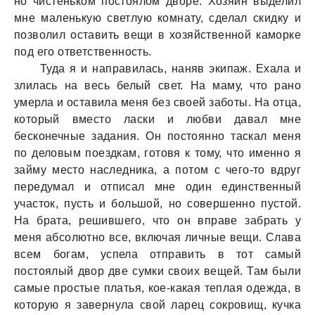
но чистеньком постоялом дворе. Хозяин выделил
мне маленькую светлую комнату, сделал скидку и
позволил оставить вещи в хозяйственной каморке
под его ответственность.
Туда я и направилась, наняв экипаж. Ехала и
злилась на весь белый свет. На маму, что рано
умерла и оставила меня без своей заботы. На отца,
который вместо ласки и любви давал мне
бесконечные задания. Он постоянно таскал меня
по деловым поездкам, готовя к тому, что именно я
займу место наследника, а потом с чего-то вдруг
передумал и отписал мне один единственный
участок, пусть и большой, но совершенно пустой.
На брата, решившего, что он вправе забрать у
меня абсолютно все, включая личные вещи. Слава
всем богам, успела отправить в тот самый
постоялый двор две сумки своих вещей. Там были
самые простые платья, кое-какая теплая одежда, в
которую я завернула свой ларец сокровищ, кучка