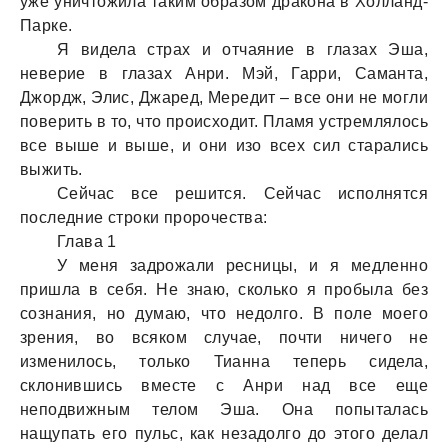
уже уничтожила таким образом дракона в Холланд-
Парке.
Я видела страх и отчаяние в глазах Эша,
неверие в глазах Анри. Мэй, Гарри, Саманта,
Джордж, Элис, Джаред, Мередит – все они не могли
поверить в то, что происходит. Пламя устремлялось
все выше и выше, и они изо всех сил старались
выжить.
Сейчас все решится. Сейчас исполнятся
последние строки пророчества:
Глава 1
У меня задрожали ресницы, и я медленно
пришла в себя. Не знаю, сколько я пробыла без
сознания, но думаю, что недолго. В поле моего
зрения, во всяком случае, почти ничего не
изменилось, только Тианна теперь сидела,
склонившись вместе с Анри над все еще
неподвижным телом Эша. Она попыталась
нащупать его пульс, как незадолго до этого делал