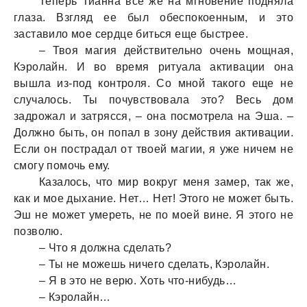
Теперь Тианна все же на мгновение подняла
глаза. Взгляд ее был обеспокоенным, и это
заставило мое сердце биться еще быстрее.
– Твоя магия действительно очень мощная,
Кэролайн. И во время ритуала активации она
вышла из-под контроля. Со мной такого еще не
случалось. Ты почувствовала это? Весь дом
задрожал и затрясся, – она посмотрела на Эша. –
Должно быть, он попал в зону действия активации.
Если он пострадал от твоей магии, я уже ничем не
смогу помочь ему.
Казалось, что мир вокруг меня замер, так же,
как и мое дыхание. Нет… Нет! Этого не может быть.
Эш не может умереть, не по моей вине. Я этого не
позволю.
– Что я должна сделать?
– Ты не можешь ничего сделать, Кэролайн.
– Я в это не верю. Хоть что-нибудь…
– Кэролайн…