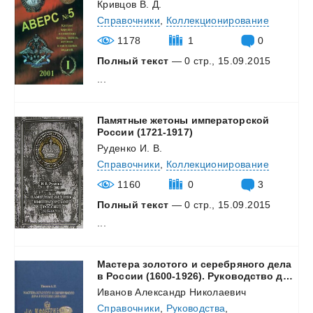
Кривцов В. Д.
Справочники
,
Коллекционирование
1178
1
0
Полный текст
— 0 стр., 15.09.2015
...
Памятные жетоны императорской
России (1721-1917)
Руденко И. В.
Справочники
,
Коллекционирование
1160
0
3
Полный текст
— 0 стр., 15.09.2015
...
Мастера золотого и серебряного дела
в России (1600-1926). Руководство для экспертов-искусствоведов в 2-х томах (1-й том)
Иванов Александр Николаевич
Справочники
,
Руководства
,