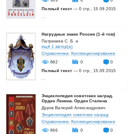
909
0
0
Полный текст
— 0 стр., 15.09.2015
...
Нагрудные
знаки
России
(1-й
том)
Патрикеев С. Б.
и
ещё 1 автор(а)
Справочники
,
Коллекционирование
882
0
0
Полный текст
— 0 стр., 15.09.2015
...
Энциклопедия советских наград.
Орден Ленина. Орден Сталина
Дуров Валерий Александрович
Энциклопедия советских наград
Справочники
,
Коллекционирование
866
0
0