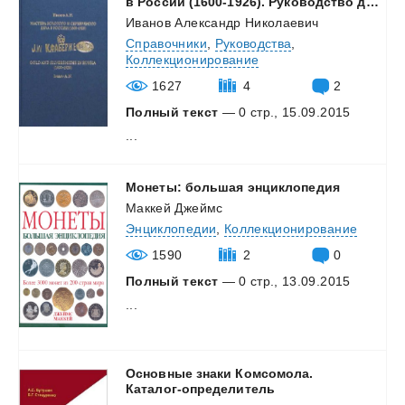
в России (1600-1926). Руководство для экспертов-искусствоведов в 2-х томах (2-й том)
Иванов Александр Николаевич
Справочники
,
Руководства
,
Коллекционирование
1627
4
2
Полный текст
— 0 стр., 15.09.2015
...
Монеты:
большая
энциклопедия
Маккей Джеймс
Энциклопедии
,
Коллекционирование
1590
2
0
Полный текст
— 0 стр., 13.09.2015
...
Основные знаки Комсомола.
Каталог-определитель