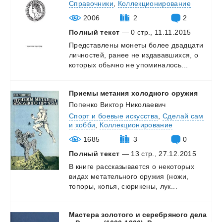
Справочники
,
Коллекционирование
2006
2
2
Полный текст
— 0 стр., 11.11.2015
Представлены
монеты
более
двадцати
личностей,
ранее
не
издававшихся,
о
которых
обычно
не
упоминалось...
Приемы
метания
холодного
оружия
Попенко Виктор Николаевич
Спорт и боевые искусства
,
Сделай сам
и хобби
,
Коллекционирование
1685
3
0
Полный текст
— 13 стр., 27.12.2015
В
книге
рассказывается
о
некоторых
видах
метательного
оружия
(ножи,
топоры,
копья,
сюрикены,
лук...
Мастера золотого и серебряного дела