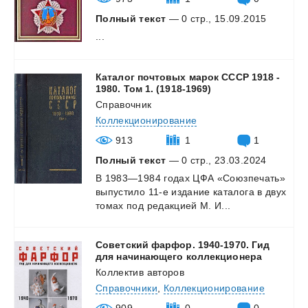
Полный текст
— 0 стр., 15.09.2015
...
Каталог почтовых марок СССР 1918 -
1980. Том 1. (1918-1969)
Справочник
Коллекционирование
913
1
1
Полный текст
— 0 стр., 23.03.2024
В
1983—1984
годах
ЦФА
«Союзпечать»
выпустило
11-е
издание
каталога
в
двух
томах
под
редакцией
М.
И...
Советский фарфор. 1940-1970. Гид
для начинающего коллекционера
Коллектив авторов
Справочники
,
Коллекционирование