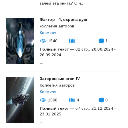
зачем
эта
книга?
О
ч...
Фактор
-
4,
охрана
душ
коллегия авторов
Космизм
1540
1
1
Полный текст
— 82 стр., 28.08.2024 -
26.09.2024
...
Затерянные
огни
IV
Коллегия авторoв
Космизм
1508
4
0
Полный текст
— 67 стр., 21.12.2024 -
23.01.2025
...