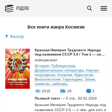
РИДЛИ
Все книги жанра Космизм
Фильтр
Красная Империя Трудового Народа
под названием СССР 3.0 / Том 1 — символы нового мира
redimperialist
История
,
Публицистика
,
Документальная литература
,
Научно-
популярное
,
Космизм
,
Идеология
,
Вексиллология
,
Геральдика
,
Знаки,
символы, эмблемы
2315
26
3
Полный текст
— 0 стр., 02.01.2024
Красная
Империя
Трудового
Народа
под
названием
СССР
3.0
—
о
чём,
для
кого
и