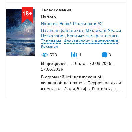
Талассомания
Narrativ
Истории Новой Реальности #2
Научная фантастика
,
Мистика и Ужасы
,
Психология
,
Космическая фантастика
,
Триллеры
,
Апокалипсис и антиутопия
,
Космизм
503
1
3
В процессе
— 16 стр., 20.08.2025 -
17.06.2026
В
огромнейшей
неизведанной
вселенной,на
планете
Терраэнас,жили
шесть
рас.
Люди,Эльфы,Рептилоиды,...