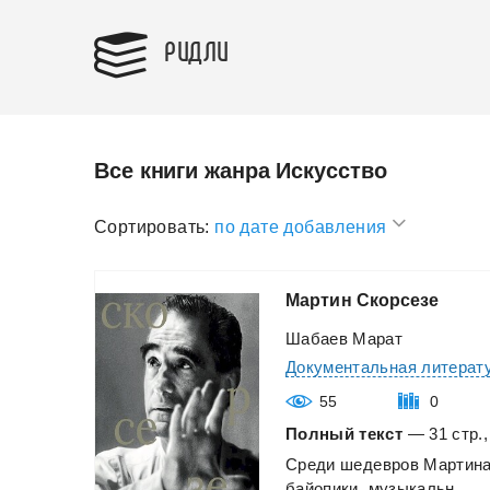
РИДЛИ
Все книги жанра Искусство
Сортировать:
по дате добавления
Мартин
Скорсезе
Шабаев Марат
Документальная литерат
55
0
Полный текст
— 31 стр.,
Среди
шедевров
Мартин
байопики,
музыкальн...