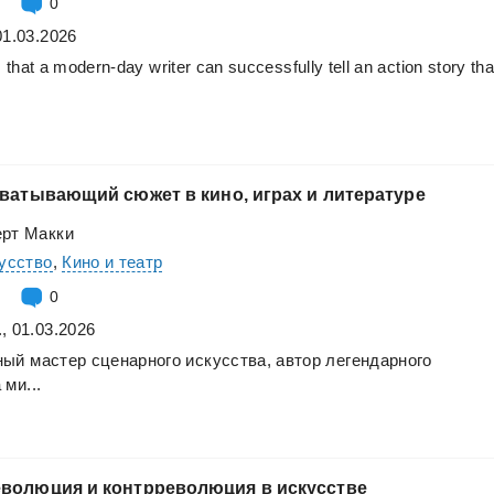
0
01.03.2026
s
that
a
modern-day
writer
can
successfully
tell
an
action
story
tha
хватывающий
сюжет
в
кино,
играх
и
литературе
ерт Макки
кусство
,
Кино и театр
0
, 01.03.2026
ный
мастер
сценарного
искусства,
автор
легендарного
а
ми...
еволюция
и
контрреволюция
в
искусстве