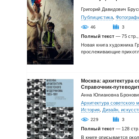
Григорий Давидович Брус
Публицистика
,
Фотографи
46
3
Полный текст
— 75 стр.,
Новая
книга
художника
Г
прослеживающие
прихот
Москва: архитектура с
Справочник-путеводи
Анна Юлиановна Бронови
Архитектура советского 
История
,
Дизайн, искусст
229
3
Полный текст
— 128 стр.
В
книге
описывается
око