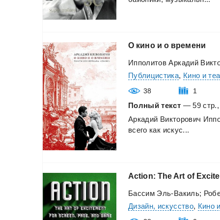
О
кино
и
о
времени
Ипполитов Аркадий Викт
Публицистика
,
Кино и те
38
1
Полный текст
— 59 стр.,
Аркадий
Викторович
Ипп
всего
как
искус...
Action:
The
Art
of
Excit
Бассим Эль-Вакиль; Роб
Дизайн, искусство
,
Кино 