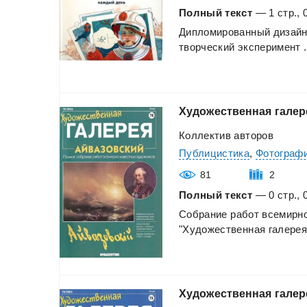
Полный текст
— 1 стр., 
Дипломированный
дизай
творческий
эксперимент
.
Художественная
галер
Коллектив авторов
Публицистика
,
Фотографи
81
2
Полный текст
— 0 стр., 
Собрание
работ
всемирн
"Художественная
галерея
Художественная
галер