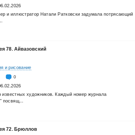
06.02.2026
нер
и
иллюстратор
Натали
Ратковски
задумала
потрясающий
..
ея
78.
Айвазовский
я и рисование
0
06.02.2026
о
известных
художников.
Каждый
номер
журнала
"
посвящ...
ея
72.
Брюллов