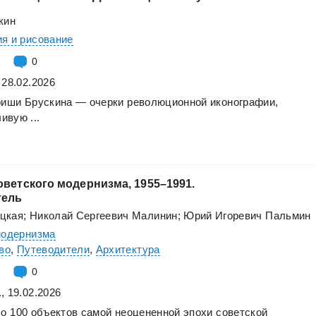
кин
я и рисование
0
 28.02.2026
риши
Брускина
—
очерки
революционной
иконографии,
ливую
...
оветского модернизма, 1955–1991.
тель
цкая; Николай Сергеевич Малинин; Юрий Игоревич Пальмин
модернизма
во
,
Путеводители
,
Архитектура
0
, 19.02.2026
ло
100
объектов
самой
неоцененной
эпохи
советской