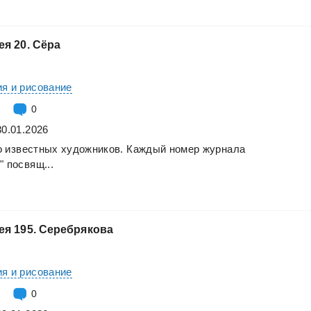
ея
20.
Сёра
я и рисование
0
30.01.2026
о
известных
художников.
Каждый
номер
журнала
"
посвящ...
ея
195.
Серебрякова
я и рисование
0