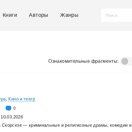
Книги
Авторы
Жанры
Ознакомительные фрагменты:
ура
,
Кино и театр
0
 10.03.2026
а
Скорсезе
—
криминальные
и
религиозные
драмы,
комедии
и