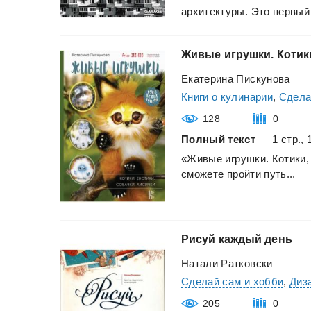
архитектуры.
Это
первый
Живые
игрушки.
Котик
Екатерина Пискунова
Книги о кулинарии
,
Сдела
128
0
Полный текст
— 1 стр., 
«Живые
игрушки.
Котики,
сможете
пройти
путь...
Рисуй
каждый
день
Натали Ратковски
Сделай сам и хобби
,
Диз
205
0