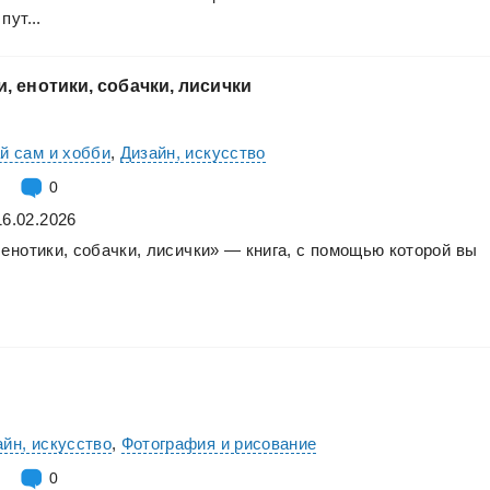
пут...
и,
енотики,
собачки,
лисички
й сам и хобби
,
Дизайн, искусство
0
16.02.2026
енотики,
собачки,
лисички»
—
книга,
с
помощью
которой
вы
айн, искусство
,
Фотография и рисование
0