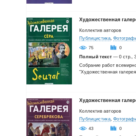
Художественная
галер
Коллектив авторов
Публицистика
,
Фотографи
75
0
Полный текст
— 0 стр., 
Собрание
работ
всемирн
"Художественная
галерея
Художественная
галер
Коллектив авторов
Публицистика
,
Фотографи
43
0