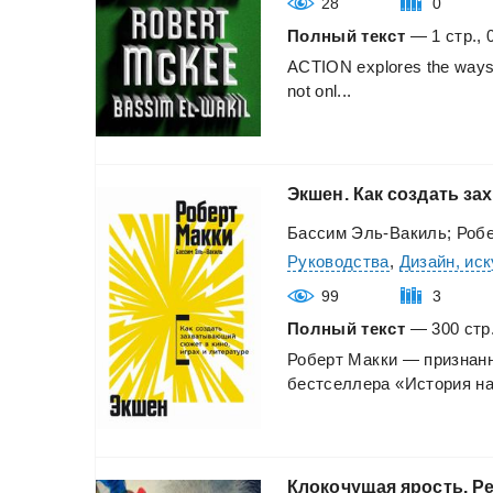
28
0
Полный текст
— 1 стр., 
ACTION
explores
the
way
not
onl...
Экшен.
Как
создать
за
Бассим Эль-Вакиль; Роб
Руководства
,
Дизайн, ис
99
3
Полный текст
— 300 стр.
Роберт
Макки
—
признан
бестселлера
«История
н
Клокочущая
ярость.
Р