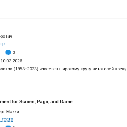
орович
атр
0
 10.03.2026
олитов
(1958−2023)
известен
широкому
кругу
читателей
преж
ement
for
Screen,
Page,
and
Game
ерт Макки
и театр