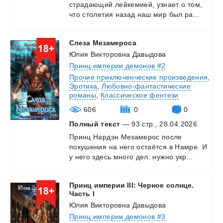
страдающий
лейкемией,
узнает
о
том,
что
столетия
назад
наш
мир
был
ра...
Слеза
Мезамероса
Юлия Викторовна Давыдова
Принц империи демонов #2
Прочие приключенческие произведения
,
Эротика
,
Любовно-фантастические
романы
,
Классическое фентези
606
0
0
Полный текст
— 93 стр., 28.04.2026
Принц
Нардэн
Мезамерос
после
покушения
на
него
остаётся
в
Намре.
И
у
него
здесь
много
дел:
нужно
укр...
Принц империи III: Черное солнце.
Часть I
Юлия Викторовна Давыдова
Принц империи демонов #3