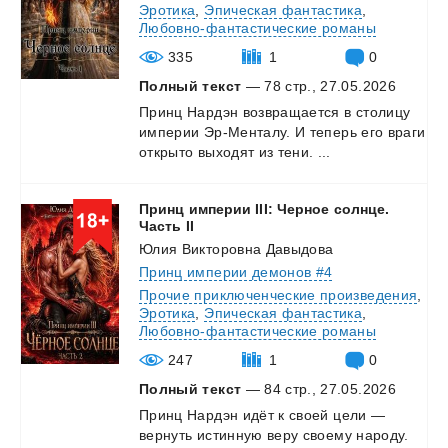
Эротика
,
Эпическая фантастика
,
Любовно-фантастические романы
335
1
0
Полный текст
— 78 стр., 27.05.2026
Принц
Нардэн
возвращается
в
столицу
империи
Эр-Менталу.
И
теперь
его
враги
открыто
выходят
из
тени.
...
Принц империи III: Черное солнце.
Часть II
Юлия Викторовна Давыдова
Принц империи демонов #4
Прочие приключенческие произведения
,
Эротика
,
Эпическая фантастика
,
Любовно-фантастические романы
247
1
0
Полный текст
— 84 стр., 27.05.2026
Принц
Нардэн
идёт
к
своей
цели
—
вернуть
истинную
веру
своему
народу.