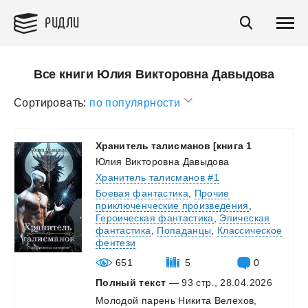
РИДЛИ
Все книги Юлия Викторовна Давыдова
Сортировать:
по популярности
Хранитель
талисманов
[книга
1
Юлия Викторовна Давыдова
Хранитель талисманов #1
Боевая фантастика
,
Прочие
приключенческие произведения
,
Героическая фантастика
,
Эпическая
фантастика
,
Попаданцы
,
Классическое
фентези
651
5
0
Полный текст
— 93 стр., 28.04.2026
Молодой
парень
Никита
Велехов,