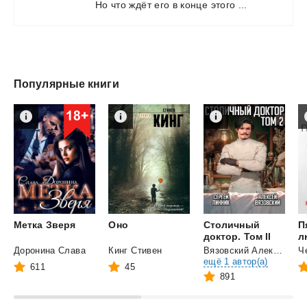
Но
что
ждёт
его
в
конце
этого
...
Популярные книги
Метка
Зверя
Оно
Столичный
П
доктор. Том II
л
Доронина Слава
Кинг Стивен
Вязовский Алексей
и
Ч
ещё 1 автор(а)
611
45
891