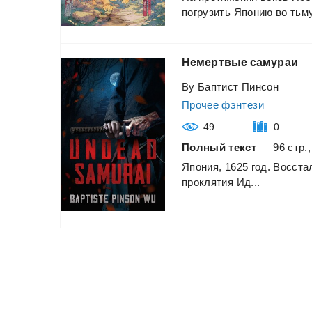
погрузить
Японию
во
тьму
Немертвые
самураи
Ву Баптист Пинсон
Прочее фэнтези
49
0
Полный текст
— 96 стр.,
Япония,
1625
год.
Восста
проклятия
Ид...