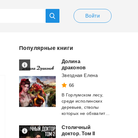
Войти
Популярные книги
Долина
драконов
Звездная Елена
66
В Горлумском лесу,
среди исполинских
деревьев, стволы
которых не обхватить и вчетвером, по единств...
Столичный
доктор. Том II