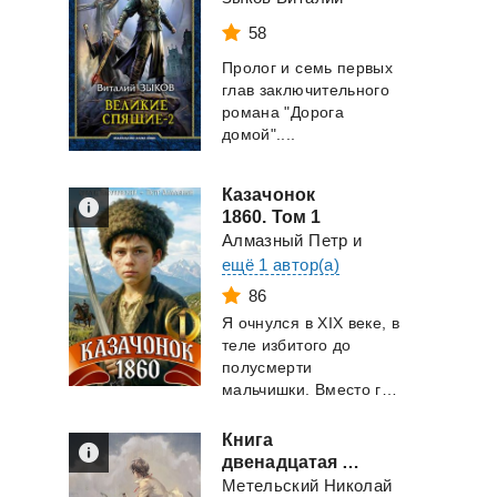
58
Пролог и семь первых
глав заключительного
романа "Дорога
домой"....
Казачонок
1860. Том 1
Алмазный Петр
и
ещё 1 автор(а)
86
Я очнулся в XIX веке, в
теле избитого до
полусмерти
мальчишки. Вместо госпиталя — копна сена ...
Книга
двенадцатая - Убивая маску
Метельский Николай