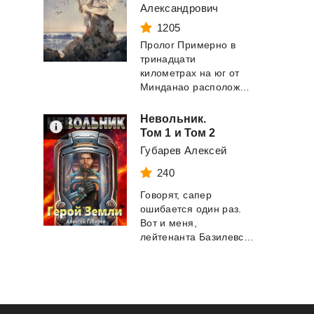
Александрович
1205
Пролог Примерно в
тринадцати
километрах на юг от
Минданао расположена группа островов Сарангани, с...
Невольник.
Том 1 и Том 2
Губарев Алексей
240
Говорят, сапер
ошибается один раз.
Вот и меня,
лейтенанта Базилевского, подрыв фугаса отправил в н...