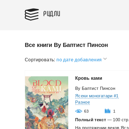
РИДЛИ
Все книги Ву Баптист Пинсон
Сортировать:
по дате добавления
Кровь
ками
Ву Баптист Пинсон
Ясеки моногатари #1
Разное
63
1
Полный текст
— 100 стр.
На
протяжении
веков
Ясэ