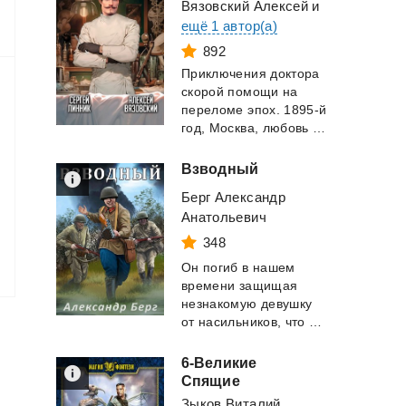
Вязовский Алексей
и
ещё 1 автор(а)
892
Приключения доктора
скорой помощи на
переломе эпох. 1895-й
год, Москва, любовь и смерть идут рука о...
Взводный
Берг Александр
Анатольевич
348
Он погиб в нашем
времени защищая
незнакомую девушку
от насильников, что бы очнутся летом 41-го. Теп...
6-Великие
Спящие
Зыков Виталий