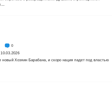
....
0
 10.03.2026
л
новый
Хозяин
Барабана,
и
скоро
нация
падет
под
властью