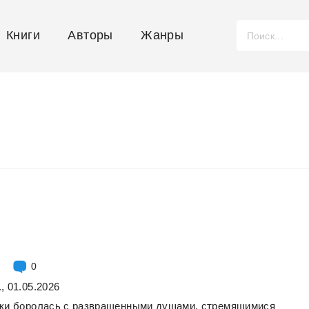
Книги
Авторы
Жанры
0
, 01.05.2026
ки
боролась
с
развращенными
душами,
стремящимися