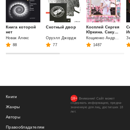
Книга которой
Скотный
двор
Косплей Сергея
С
нет
Юркина. Сакура-ян.
И
Новак Алекс
Оруэлл Джордж
Кощиенко Андрей Геннадьевич
88
77
1487
Книги
Внимание! Сайт может
содержать информацию, предна­
Жанры
значенную для лиц, дости­гших 18
лет.
Авторы
Правообладателям