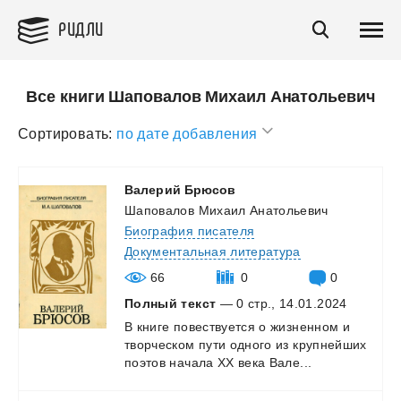
РИДЛИ
Все книги Шаповалов Михаил Анатольевич
Сортировать:
по дате добавления
Валерий
Брюсов
Шаповалов Михаил Анатольевич
Биография писателя
Документальная литература
66
0
0
Полный текст
— 0 стр., 14.01.2024
В
книге
повествуется
о
жизненном
и
творческом
пути
одного
из
крупнейших
поэтов
начала
XX
века
Вале...