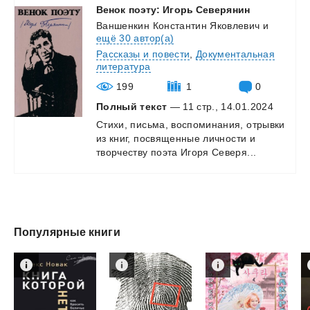
Венок
поэту:
Игорь
Северянин
Ваншенкин Константин Яковлевич
и
ещё 30 автор(а)
Рассказы и повести
,
Документальная
литература
199
1
0
Полный текст
— 11 стр., 14.01.2024
Стихи,
письма,
воспоминания,
отрывки
из
книг,
посвященные
личности
и
творчеству
поэта
Игоря
Северя...
Популярные книги