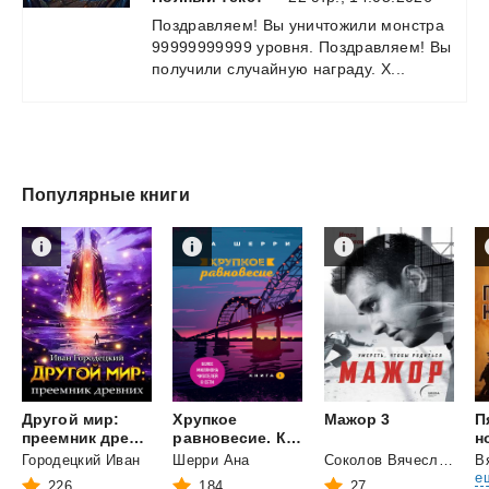
Поздравляем!
Вы
уничтожили
монстра
99999999999
уровня.
Поздравляем!
Вы
получили
случайную
награду.
Х...
Популярные книги
Другой мир:
Хрупкое
Мажор
3
П
преемник древних
равновесие. Книга 1
н
Городецкий Иван
Шерри Ана
Соколов Вячеслав Иванович
е
226
184
27