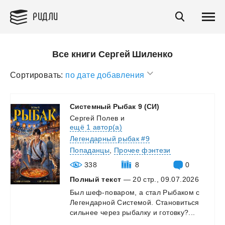
РИДЛИ
Все книги Сергей Шиленко
Сортировать:
по дате добавления
Системный
Рыбак
9
(СИ)
Сергей Полев
и
ещё 1 автор(а)
Легендарный рыбак #9
Попаданцы
,
Прочее фэнтези
338
8
0
Полный текст
— 20 стр., 09.07.2026
Был
шеф-поваром,
а
стал
Рыбаком
с
Легендарной
Системой.
Становиться
сильнее
через
рыбалку
и
готовку?...