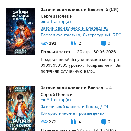
Заточи
свой
клинок
и
Вперед!
5
(СИ)
Сергей Полев
и
ещё 1 автор(а)
Заточи свой клинок, и Вперед! #5
Боевая фантастика
,
Литературный RPG
191
2
0
Полный текст
— 20 стр., 30.06.2026
Поздравляем!
Вы
уничтожили
монстра
99999999999
уровня.
Поздравляем!
Вы
получили
случайную
нагр...
Заточи
свой
клинок
и
Вперед!
–
4
Сергей Полев
и
ещё 1 автор(а)
Заточи свой клинок, и Вперед! #4
Юмористические произведения
372
4
0
Полный текст
— 22 стр., 14.05.2026