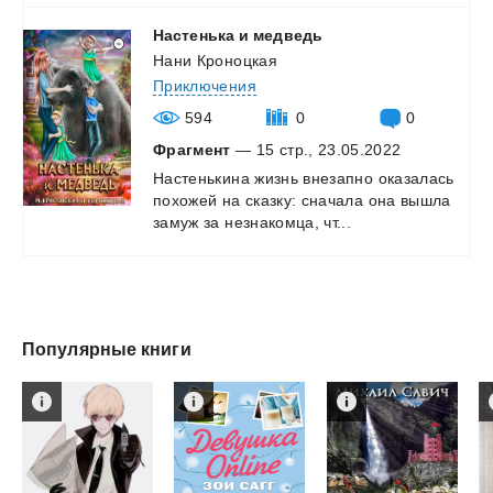
Настенька
и
медведь
Нани Кроноцкая
Приключения
594
0
0
Фрагмент
— 15 стр., 23.05.2022
Настенькина
жизнь
внезапно
оказалась
похожей
на
сказку:
сначала
она
вышла
замуж
за
незнакомца,
чт...
Популярные книги