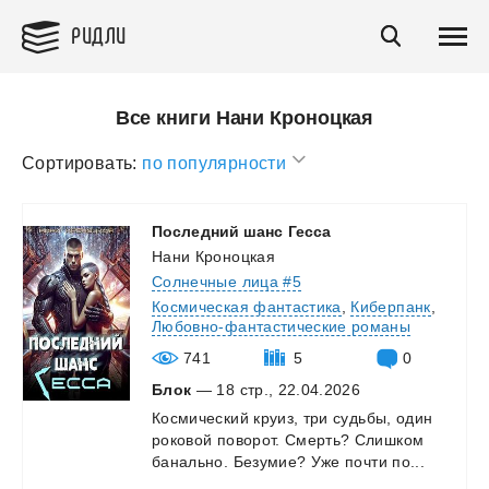
РИДЛИ
Все книги Нани Кроноцкая
Сортировать:
по популярности
Последний
шанс
Гесса
Нани Кроноцкая
Солнечные лица #5
Космическая фантастика
,
Киберпанк
,
Любовно-фантастические романы
741
5
0
Блок
— 18 стр., 22.04.2026
Космический
круиз,
три
судьбы,
один
роковой
поворот.
Смерть?
Слишком
банально.
Безумие?
Уже
почти
по...