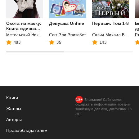
Охота на маску.
Девушка
Online
Первый.
Том
1-8
Б
Книга одиннадцатая (часть вторая)
д
Метельский Николай Александрович
Сагг Зои Элизабет
Савич Михаил Владимирович
Р
483
35
143
Книги
Внимание! Сайт может
содержать информацию, предна­
Жанры
значенную для лиц, дости­гших 18
лет.
Авторы
Правообладателям