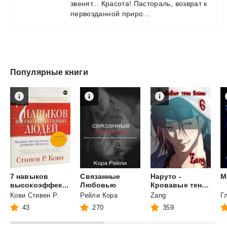
звенят...
Красота!
Пастораль,
возврат
к
первозданной
приро...
Популярные книги
7 навыков
Связанные
Наруто -
М
высокоэффективных людей. Мощные инструменты развития личности
Любовью
Кровавые тени войны
Кови Стивен Р.
Рейли Кора
Zang
43
270
359