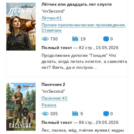
Лётчик
или
двадцать
лет
спустя
"mrSecond"
Лётчик #1
Прочие приключенческие произведения
,
Стимпанк
730
19
0
Полный текст
— 82 стр., 15.05.2026
Продолжение
дилогии
"Гонщик"
Что
делать,
когда
летать
хочется,
а
самолёта
нет?
Взять,
да
и
построи...
Пасечник
2
"mrSecond"
Пасечник #2
Разное
335
9
0
Полный текст
— 86 стр., 29.05.2026
Лес,
пасека,
мёд,
пчёлки
жужжат,
кедры