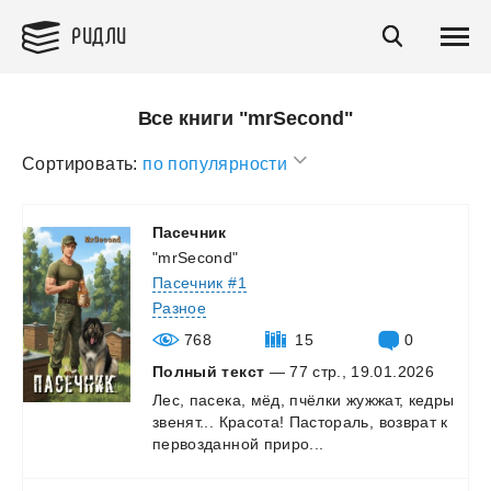
РИДЛИ
Все книги "mrSecond"
Сортировать:
по популярности
Пасечник
"mrSecond"
Пасечник #1
Разное
768
15
0
Полный текст
— 77 стр., 19.01.2026
Лес,
пасека,
мёд,
пчёлки
жужжат,
кедры
звенят...
Красота!
Пастораль,
возврат
к
первозданной
приро...