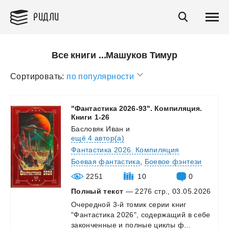
РИДЛИ
Все книги ...Машуков Тимур
Сортировать:
по популярности
"Фантастика 2026-93". Компиляция.
Книги 1-26
Басловяк Иван
и
ещё 4 автор(а)
Фантастика 2026. Компиляция
Боевая фантастика
,
Боевое фэнтези
2251
10
0
Полный текст
— 2276 стр., 03.05.2026
Очередной
3-й
томик
серии
книг
"Фантастика
2026",
содержащий
в
себе
законченные
и
полные
циклы
ф...