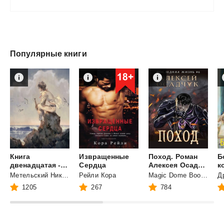
Популярные книги
Книга
Извращенные
Поход. Роман
Б
двенадцатая - Убивая маску
Сердца
Алексея Осадчука
к
Метельский Николай Александрович
Рейли Кора
Magic Dome Books
Д
1205
267
784