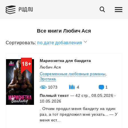
РИДЛИ
Все книги Любич Ася
Сортировать:
по дате добавления
Марионетка
для
бандита
Любич Ася
Современные любовные романы
,
Эротика
1073
4
1
Полный текст
— 42 стр., 08.05.2026 -
10.05.2026
.
Отчим
продал
меня
бандиту
на
один
раз,
а
тот
предложил
мне
уехать...
—
У
меня
ест...