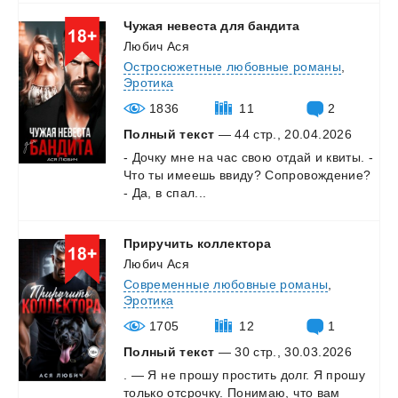
Чужая
невеста
для
бандита
Любич Ася
Остросюжетные любовные романы
,
Эротика
1836
11
2
Полный текст
— 44 стр., 20.04.2026
-
Дочку
мне
на
час
свою
отдай
и
квиты.
-
Что
ты
имеешь
ввиду?
Сопровождение?
-
Да,
в
спал...
Приручить
коллектора
Любич Ася
Современные любовные романы
,
Эротика
1705
12
1
Полный текст
— 30 стр., 30.03.2026
.
—
Я
не
прошу
простить
долг.
Я
прошу
только
отсрочку.
Понимаю,
что
вам