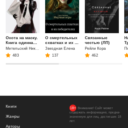
Охота на маску.
О смертельных
Связанные
Н
Книга одиннадцатая (часть вторая)
схватках и их победителях
честью (ЛП)
Т
Метельский Николай Александрович
Звездная Елена
Рейли Кора
483
137
462
Книги
Внимание! Сайт может
содержать информацию, предна­
Жанры
значенную для лиц, дости­гших 18
лет.
Авторы