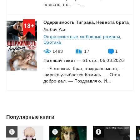
плевать,
но…
—
...
Одержимость
Тиграна.
Невеста
брата
Любич Ася
Остросюжетные любовные романы
,
Эротика
1483
17
1
Полный текст
— 61 стр., 05.03.2026
—
Я
женюсь,
брат,
поздравь
меня,
—
широко
улыбается
Камиль.
—
Отец
добро
дал.
—
Поздравляю.
И...
Популярные книги