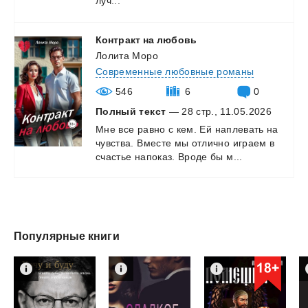
луч...
Контракт
на
любовь
Лолита Моро
Современные любовные романы
546
6
0
Полный текст
— 28 стр., 11.05.2026
Мне
все
равно
с
кем.
Ей
наплевать
на
чувства.
Вместе
мы
отлично
играем
в
счастье
напоказ.
Вроде
бы
м...
Популярные книги