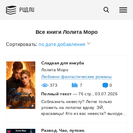
РИДЛИ
Все книги Лолита Моро
Сортировать:
по дате добавления
Сладкая
для
инкуба
Лолита Моро
Любовно-фантастические романы
373
7
0
Полный текст
— 76 стр., 03.07.2026
Соблазнить
невесту?
Легче
только
уложить
на
лопатки
вдову.
ЭЙ,
красавицы!
Кто
из
вас
невеста?
выходи...
Развод.
Чао,
пупсик.