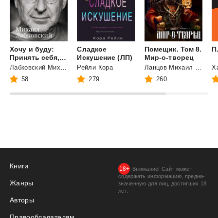
Хочу и буду:
Сладкое
Помещик. Том 8.
П
Принять себя, полюбить жизнь и стать счастливым
Искушение (ЛП)
Мир-о-творец
Лабковский Михаил
Рейли Кора
Ланцов Михаил Алексеевич
Х
58
279
260
Книги
Внимание! Сайт может
содержать информацию, предна­
Жанры
значенную для лиц, дости­гших 18
лет.
Авторы
Правообладателям