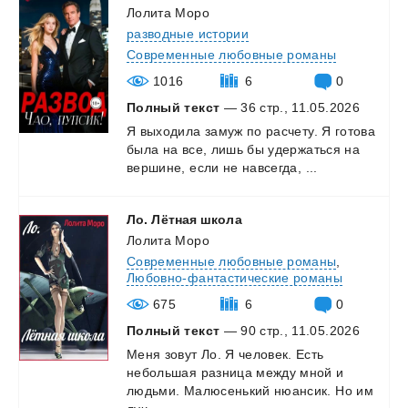
Лолита Моро
разводные истории
Современные любовные романы
1016
6
0
Полный текст
— 36 стр., 11.05.2026
Я
выходила
замуж
по
расчету.
Я
готова
была
на
все,
лишь
бы
удержаться
на
вершине,
если
не
навсегда,
...
Ло.
Лётная
школа
Лолита Моро
Современные любовные романы
,
Любовно-фантастические романы
675
6
0
Полный текст
— 90 стр., 11.05.2026
Меня зовут Ло. Я человек. Есть
небольшая разница между мной и
людьми. Малюсенький нюансик. Но им