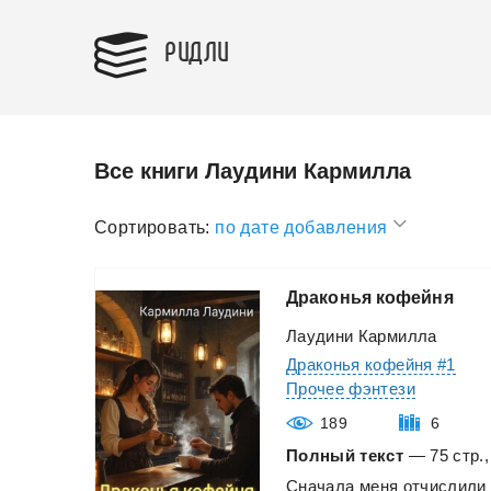
РИДЛИ
Все книги Лаудини Кармилла
Сортировать:
по дате добавления
Драконья
кофейня
Лаудини Кармилла
Драконья кофейня #1
Прочее фэнтези
189
6
Полный текст
— 75 стр.,
Сначала
меня
отчислили