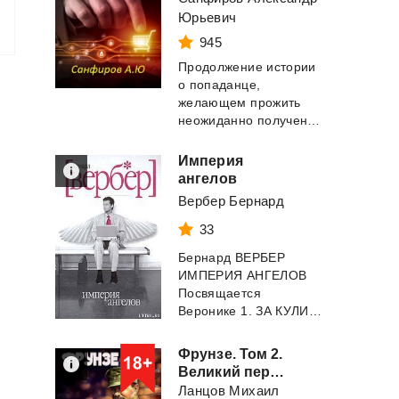
Юрьевич
945
Продолжение истории
о попаданце,
желающем прожить
неожиданно полученную вторую жизнь лучше чем перв...
Империя
ангелов
Вербер Бернард
33
Бернард ВЕРБЕР
ИМПЕРИЯ АНГЕЛОВ
Посвящается
Веронике 1. ЗА КУЛИСАМИ РАЯ Тремя путями мудрости...
Фрунзе. Том 2.
Великий перелом
Ланцов Михаил