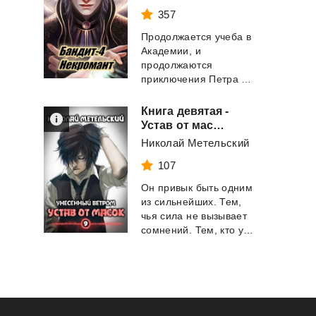
357
Продолжается учеба в
Академии, и
продолжаются
приключения Петра Синельникова, или как его именут в ...
Книга девятая -
Устав от масок (Маски 9)
Николай Метельский
107
Он привык быть одним
из сильнейших. Тем,
чья сила не вызывает
сомнений. Тем, кто у целого мира выби...