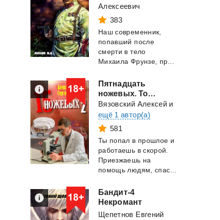
Алексеевич
383
Наш современник,
попавший после
смерти в тело
Михаила Фрунзе, продолжает крутится в 1920-х годах. П...
Пятнадцать
ножевых. Том 2
Вязовский Алексей
и
ещё 1 автор(а)
581
Ты попал в прошлое и
работаешь в скорой.
Приезжаешь на
помощь людям, спасаешь жизни. Но кто придет ...
Бандит-4
Некромант
Щепетнов Евгений