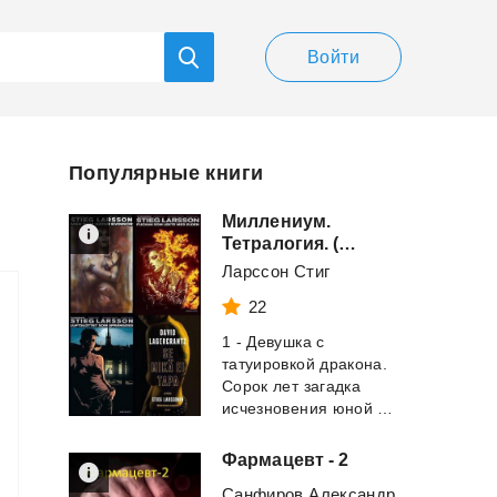
Войти
Популярные книги
Миллениум.
Тетралогия. (ЛП)
Ларссон Стиг
22
1 - Девушка с
татуировкой дракона.
Сорок лет загадка
исчезновения юной родственницы не дает по...
Фармацевт
-
2
Санфиров Александр