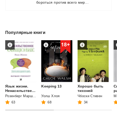
бороться
против
всего
мир...
Популярные книги
Язык жизни.
Keeping
13
Хорошо быть
С
Ненасильственное общение
тихоней
Розенберг Маршалл
Уолш Хлоя
Чбоски Стивен
М
63
68
34