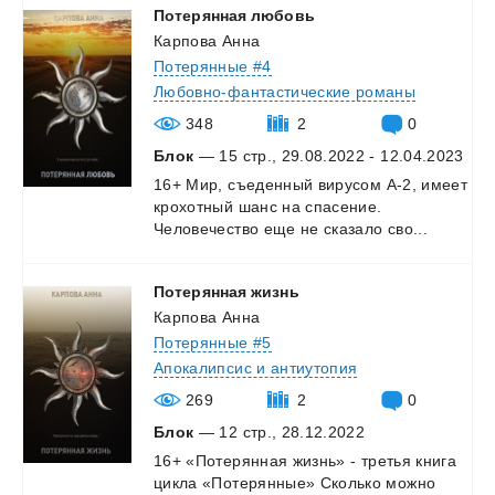
Потерянная
любовь
Карпова Анна
Потерянные #4
Любовно-фантастические романы
348
2
0
Блок
— 15 стр., 29.08.2022 - 12.04.2023
16+
Мир,
съеденный
вирусом
А-2,
имеет
крохотный
шанс
на
спасение.
Человечество
еще
не
сказало
сво...
Потерянная
жизнь
Карпова Анна
Потерянные #5
Апокалипсис и антиутопия
269
2
0
Блок
— 12 стр., 28.12.2022
16+
«Потерянная
жизнь»
-
третья
книга
цикла
«Потерянные»
Сколько
можно