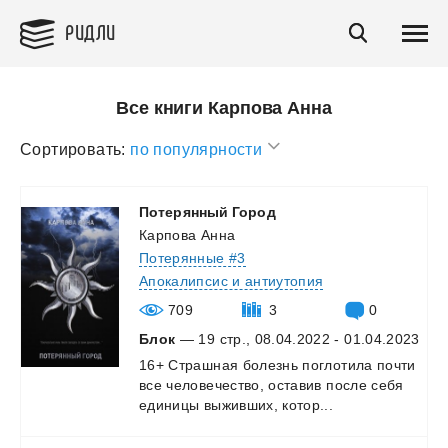
РИДЛИ
Все книги Карпова Анна
Сортировать:
по популярности
Потерянный
Город
Карпова Анна
Потерянные #3
Апокалипсис и антиутопия
709
3
0
Блок
— 19 стр., 08.04.2022 - 01.04.2023
16+
Страшная
болезнь
поглотила
почти
все
человечество,
оставив
после
себя
единицы
выживших,
котор...