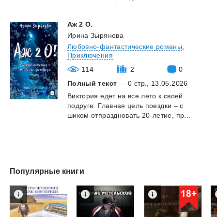
Аж
2
О.
Ирина Зырянова
Любовно-фантастические романы
,
Приключения
114
2
0
Полный текст
— 0 стр., 13.05.2026
Виктория
едет
на
все
лето
к
своей
подруге.
Главная
цель
поездки
–
с
шиком
отпраздновать
20-летие,
пр...
Популярные книги