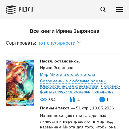
РИДЛИ
Все книги Ирина Зырянова
Сортировать:
по популярности
Настя,
остановись.
Ирина Зырянова
Мир Мирта и его обитатели
Современные любовные романы
,
Юмористическая фантастика
,
Любовно-
фантастические романы
,
Попаданцы
554
4
1
Полный текст
— 51 стр., 13.05.2026
Настю
похищают
три
загадочных
личности
и
переправляют
в
мир
под
названием
Мирта
для
того,
чтобы
она
...