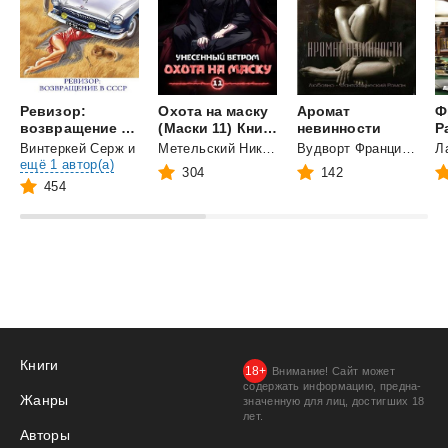
Ревизор:
Охота на маску
Аромат
Ф
возвращение в СССР
(Маски 11) Книга одиннадцатая
невинности
P
Винтеркей Серж
и
Метельский Николай Александрович
Вудворт Франциска
ещё 1 автор(а)
304
142
454
Книги
Внимание! Сайт может
содержать информацию, предна­
Жанры
значенную для лиц, дости­гших 18
лет.
Авторы