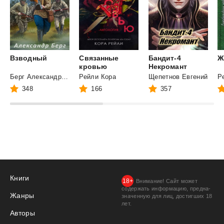
Взводный
Связанные
Бандит-4
Ж
кровью
Некромант
Берг Александр Анатольевич
Рейли Кора
Щепетнов Евгений
348
166
357
Книги
Внимание! Сайт может
содержать информацию, предна­
Жанры
значенную для лиц, дости­гших 18
лет.
Авторы