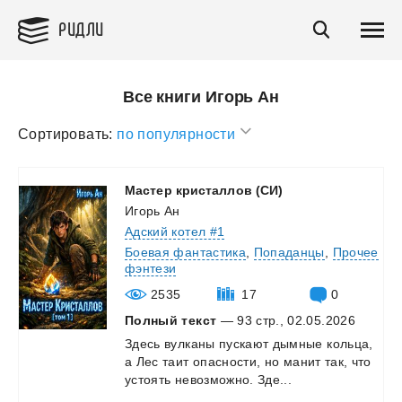
РИДЛИ
Все книги Игорь Ан
Сортировать:
по популярности
Мастер
кристаллов
(СИ)
Игорь Ан
Адский котел #1
Боевая фантастика
,
Попаданцы
,
Прочее
фэнтези
2535
17
0
Полный текст
— 93 стр., 02.05.2026
Здесь
вулканы
пускают
дымные
кольца,
а
Лес
таит
опасности,
но
манит
так,
что
устоять
невозможно.
Зде...