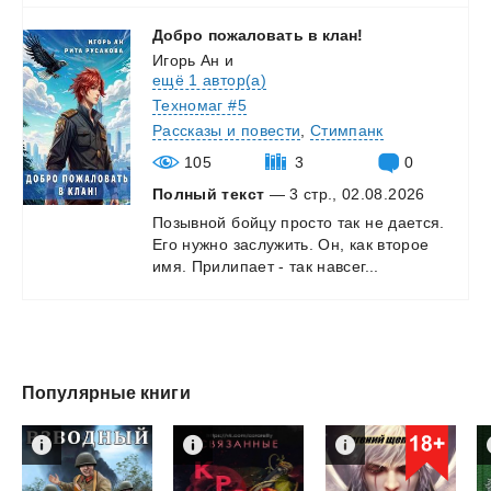
Добро
пожаловать
в
клан!
Игорь Ан
и
ещё 1 автор(а)
Техномаг #5
Рассказы и повести
,
Стимпанк
105
3
0
Полный текст
— 3 стр., 02.08.2026
Позывной
бойцу
просто
так
не
дается.
Его
нужно
заслужить.
Он,
как
второе
имя.
Прилипает
-
так
навсег...
Популярные книги