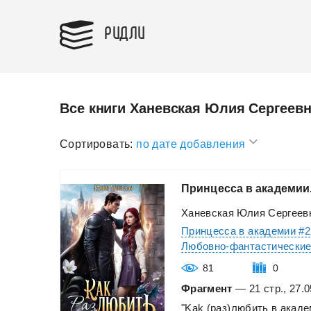
РИДЛИ
Все книги Ханевская Юлия Сергеев
Сортировать:
по дате добавления
Принцесса
в
академии
Ханевская Юлия Сергеев
Принцесса в академии #2
Любовно-фантастически
81
0
Фрагмент
— 21 стр., 27.0
"Kak
(раз)любить
в
акаде