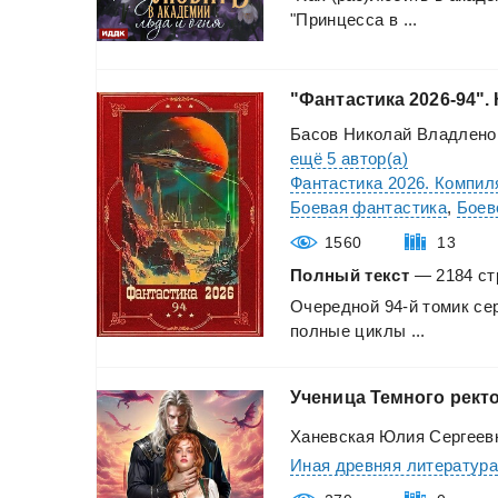
"Принцесса
в
...
"Фантастика
2026-94".
Басов Николай Владлено
ещё 5 автор(а)
Фантастика 2026. Компил
Боевая фантастика
,
Боев
1560
13
Полный текст
— 2184 стр
Очередной
94-й
томик
се
полные
циклы
...
Ученица
Темного
ректо
Ханевская Юлия Сергеев
Иная древняя литератур