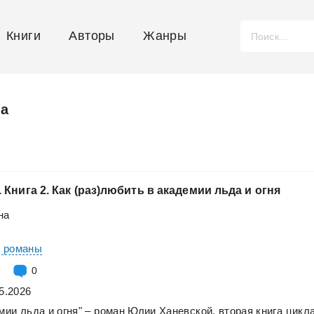
Книги
Авторы
Жанры
на
.
Книга
2.
Как
(раз)любить
в
академии
льда
и
огня
на
е романы
0
5.2026
мии
льда
и
огня"
–
роман
Юлии
Ханевской,
вторая
книга
цикл