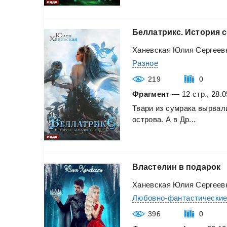
Беллатрикс.
История
Ханевская Юлия Сергеев
Разное
219
0
Фрагмент
— 12 стр., 28.0
Твари
из
сумрака
вырвал
острова.
А
в
Др...
Властелин
в
подарок
Ханевская Юлия Сергеев
Любовно-фантастически
396
0