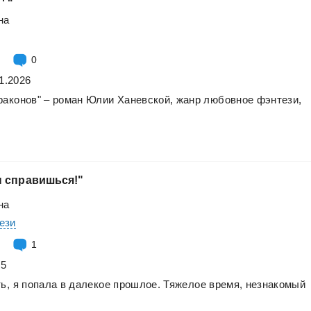
на
0
1.2026
раконов"
–
роман
Юлии
Ханевской,
жанр
любовное
фэнтези,
ы
справишься!"
на
ези
1
25
ь,
я
попала
в
далекое
прошлое.
Тяжелое
время,
незнакомый