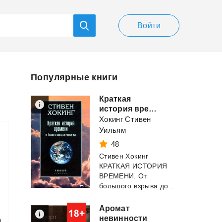
Войти
Популярные книги
Краткая
история времени...
Хокинг Стивен
Уильям
48
Стивен Хокинг
КРАТКАЯ ИСТОРИЯ
ВРЕМЕНИ. От
большого взрыва до черных дыр Благодарности Книга по...
Аромат
невинности
а