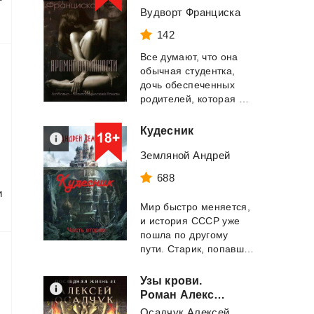
Вудворт Франциска
142
Все думают, что она
обычная студентка,
дочь обеспеченных
родителей, которая живёт в своё удовольстви...
Кудесник
Земляной Андрей
688
и
Мир быстро меняется,
и история СССР уже
пошла по другому
пути. Старик, попавший в тело московского ...
Узы крови.
Роман Алексея Осадчука
Осадчук Алексей