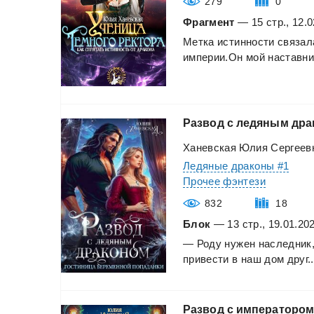
279
0
Фрагмент
— 15 стр., 12.0
Метка
истинности
связал
империи.Он
мой
наставник
Развод
с
ледяным
дра
Ханевская Юлия Сергеев
Ледяные драконы #1
Прочее фэнтези
832
18
Блок
— 13 стр., 19.01.20
—
Роду
нужен
наследник
привести
в
наш
дом
друг..
Развод
с
императоро