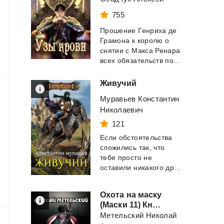
755
Прошение Генриха де
Грамона к королю о
снятии с Макса Ренара
всех обязательств по службе в Западной...
Живучий
Муравьев Константин
Николаевич
121
Если обстоятельства
сложились так, что
тебе просто не
оставили никакого другого выхода, кроме ка...
Охота на маску
(Маски 11) Книга одиннадцатая
Метельский Николай