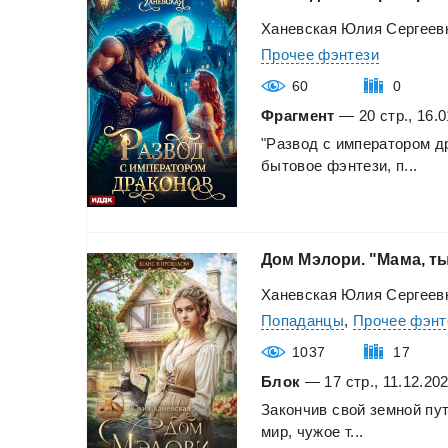
Ханевская Юлия Сергеев
Прочее фэнтези
60
0
Фрагмент
— 20 стр., 16.0
"Развод
с
императором
д
бытовое
фэнтези,
п...
Дом
Мэлори.
"Мама,
т
Ханевская Юлия Сергеев
Попаданцы
,
Прочее фэнт
1037
17
Блок
— 17 стр., 11.12.20
Закончив
свой
земной
пут
мир,
чужое
т...