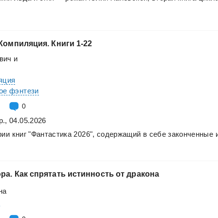
Компиляция.
Книги
1-22
вич
и
яция
ое фэнтези
0
., 04.05.2026
рии
книг
"Фантастика
2026",
содержащий
в
себе
законченные
ра.
Как
спрятать
истинность
от
дракона
на
а