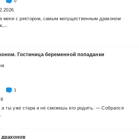
0
2.2026
а
меня
с
ректором,
самым
могущественным
драконом
,...
коном.
Гостиница
беременной
попаданки
на
1
26
,
а
ты
уже
стара
и
не
сможешь
его
родить.
—
Собрался
.
м
драконов