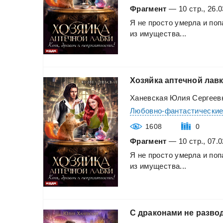
Фрагмент
— 10 стр., 26.0
Я
не
просто
умерла
и
поп
из
имущества...
Хозяйка
аптечной
лав
Ханевская Юлия Сергеев
Любовно-фантастически
1608
0
Фрагмент
— 10 стр., 07.0
Я
не
просто
умерла
и
поп
из
имущества...
С
драконами
не
развод