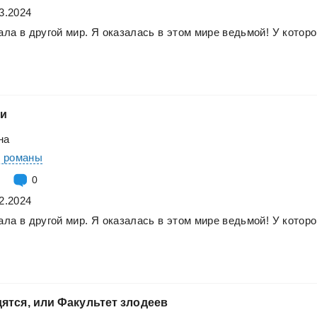
3.2024
ала
в
другой
мир.
Я
оказалась
в
этом
мире
ведьмой!
У
которо
ки
на
е романы
0
2.2024
ала
в
другой
мир.
Я
оказалась
в
этом
мире
ведьмой!
У
которо
ятся,
или
Факультет
злодеев