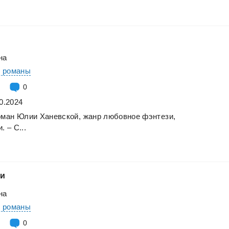
на
е романы
0
0.2024
оман
Юлии
Ханевской,
жанр
любовное
фэнтези,
и.
–
С...
ки
на
е романы
0