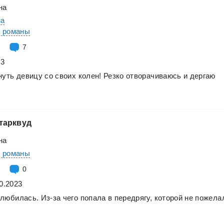
на
на
е романы
7
23
нуть
девицу
со
своих
колен!
Резко
отворачиваюсь
и
дергаю
тарквуд
на
е романы
0
0.2023
влюбилась.
Из-за
чего
попала
в
передрягу,
которой
не
пожела