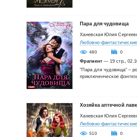
Пара
для
чудовища
Ханевская Юлия Сергеев
Любовно-фантастически
480
0
Фрагмент
— 19 стр., 02.1
"Пара
для
чудовища"
–
р
приключенческое
фэнтез
Хозяйка
аптечной
лав
Ханевская Юлия Сергеев
Любовно-фантастически
510
0