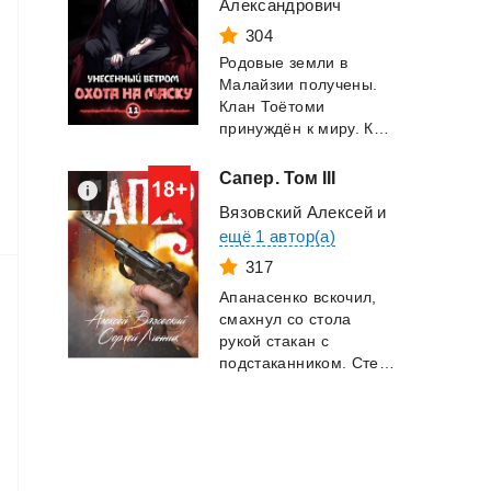
Александрович
304
Родовые земли в
Малайзии получены.
Клан Тоётоми
принуждён к миру. Клан Хейг уничтожен. Род Мейкш...
Сапер.
Том
III
Вязовский Алексей
и
ещё 1 автор(а)
317
Апанасенко вскочил,
смахнул со стола
рукой стакан с
подстаканником. Стекло жалобно зазвенело по пол...