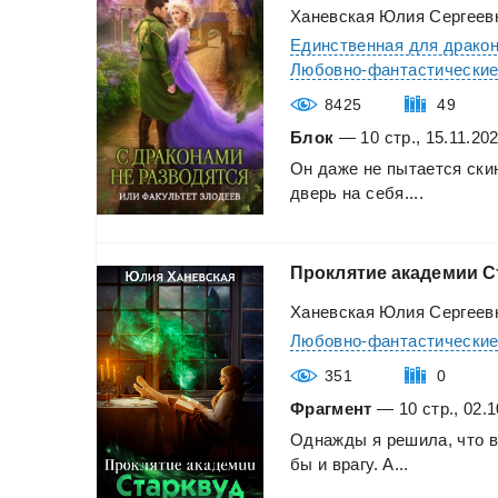
Ханевская Юлия Сергеев
Единственная для драко
Любовно-фантастически
8425
49
Блок
— 10 стр., 15.11.20
Он
даже
не
пытается
ски
дверь
на
себя....
Проклятие
академии
С
Ханевская Юлия Сергеев
Любовно-фантастически
351
0
Фрагмент
— 10 стр., 02.1
Однажды
я
решила,
что
бы
и
врагу.
А...