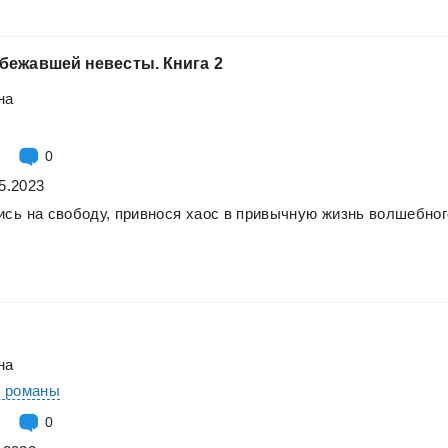
сбежавшей
невесты.
Книга
2
на
0
5.2023
ись
на
свободу,
привнося
хаос
в
привычную
жизнь
волшебног
на
е романы
0