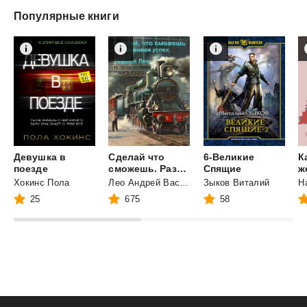
Популярные книги
Девушка в
Сделай что
6-Великие
К
поезде
сможешь. Развивая успех.
Спящие
Хокинс Пола
Лео Андрей Васильевич
Зыков Виталий
Н
25
675
58