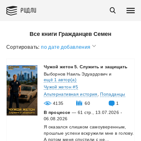
РИДЛИ
Все книги Гражданцев Семен
Сортировать:
по дате добавления
Чужой
жетон
5.
Служить
и
защищать
Выборнов Наиль Эдуардович
и
ещё 1 автор(а)
Чужой жетон #5
Альтернативная история
,
Попаданцы
4135
60
1
В процессе
— 61 стр., 13.07.2026 -
06.08.2026
Я
оказался
слишком
самоуверенным,
прошлые
успехи
вскружили
мне
в
голову.
А
потом
меня
спустили
с
не...