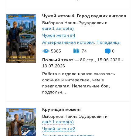
Чужой
жетон
4.
Город
падших
ангелов
Выборнов Наиль Эдуардович
и
ещё 1 автор(а)
Чужой жетон #4
Альтернативная история
,
Попаданцы
5385
74
0
Полный текст
— 80 стр., 15.06.2026 -
13.07.2026
Работа в отделе нравов оказалась
сложнее и интереснее, чем я
предполагал. Нелегальные бои,
подпольн...
Крутящий
момент
Выборнов Наиль Эдуардович
и
ещё 1 автор(а)
Чужой жетон #2
Альтернативная история