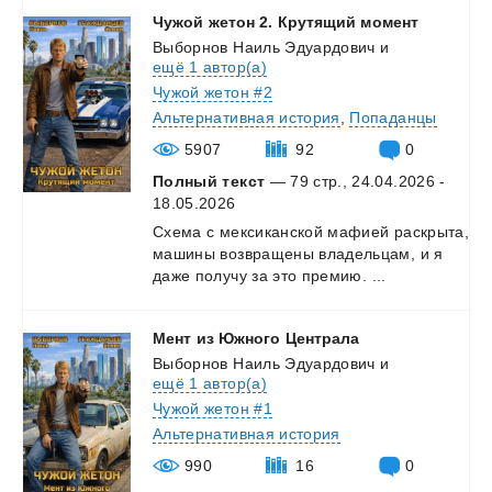
Чужой
жетон
2.
Крутящий
момент
Выборнов Наиль Эдуардович
и
ещё 1 автор(а)
Чужой жетон #2
Альтернативная история
,
Попаданцы
5907
92
0
Полный текст
— 79 стр., 24.04.2026 -
18.05.2026
Схема
с
мексиканской
мафией
раскрыта,
машины
возвращены
владельцам,
и
я
даже
получу
за
это
премию.
...
Мент
из
Южного
Централа
Выборнов Наиль Эдуардович
и
ещё 1 автор(а)
Чужой жетон #1
Альтернативная история
990
16
0