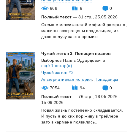
668
6
0
Полный текст
— 81 стр., 25.05.2026
Схема
с
мексиканской
мафией
раскрыта,
машины
возвращены
владельцам,
и
я
даже
получу
за
это
премию...
Чужой
жетон
3.
Полиция
нравов
Выборнов Наиль Эдуардович
и
ещё 1 автор(а)
Чужой жетон #3
Альтернативная история
,
Попаданцы
7054
94
0
Полный текст
— 76 стр., 18.05.2026 -
15.06.2026
Новая
жизнь
постепенно
складывается.
И
пусть
я
до
сих
пор
живу
в
трейлере,
зато
в
кармане
появились...