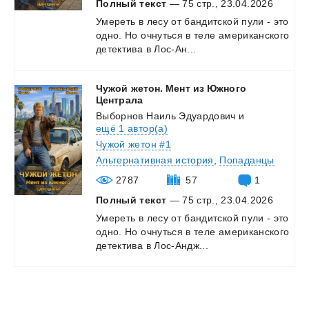
Полный текст
— 75 стр., 23.04.2026
Умереть
в
лесу
от
бандитской
пули
-
это
одно.
Но
очнуться
в
теле
американского
детектива
в
Лос-Ан...
Чужой жетон. Мент из Южного
Централа
Выборнов Наиль Эдуардович
и
ещё 1 автор(а)
Чужой жетон #1
Альтернативная история
,
Попаданцы
2787
57
1
Полный текст
— 75 стр., 23.04.2026
Умереть
в
лесу
от
бандитской
пули
-
это
одно.
Но
очнуться
в
теле
американского
детектива
в
Лос-Андж...