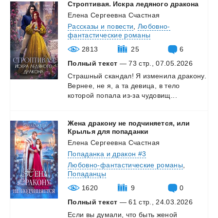
Строптивая.
Искра
ледяного
дракона
Елена Сергеевна Счастная
Рассказы и повести
,
Любовно-
фантастические романы
2813
25
6
Полный текст
— 73 стр., 07.05.2026
Страшный
скандал!
Я
изменила
дракону.
Вернее,
не
я,
а
та
девица,
в
тело
которой
попала
из-за
чудовищ...
Жена дракону не подчиняется, или
Крылья для попаданки
Елена Сергеевна Счастная
Попаданка и дракон #3
Любовно-фантастические романы
,
Попаданцы
1620
9
0
Полный текст
— 61 стр., 24.03.2026
Если вы думали, что быть женой