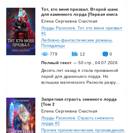
Тот, кто меня призвал. Второй шанс
для каменного лорда [Первая книга
Елена Сергеевна Счастная
Лорды Расколов. Тот, кто меня призвал
#1
Любовно-фантастические романы
,
Попаданцы
779
12
0
Полный текст
— 50 стр., 04.07.2026
Десять
лет
назад
я
стала
призванной
парой
для
драконьего
лорда.
Но
вспышка
магического
Раскола
разру...
Запретная страсть снежного лорда
[Том 2
Елена Сергеевна Счастная
Лорды Расколов. Страсть снежного
лорда #2
Прочие приключенческие произведения
,