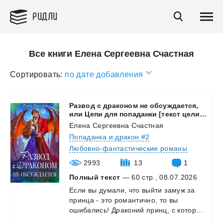
РИДЛИ
Все книги Елена Сергеевна Счастная
Сортировать:
по дате добавления
Развод с драконом не обсуждается,
или Цепи для попаданки [текст целиком, 14 глав
Елена Сергеевна Счастная
Попаданка и дракон #2
Любовно-фантастические романы
2993
13
1
Полный текст
— 60 стр., 08.07.2026
Если
вы
думали,
что
выйти
замуж
за
принца
-
это
романтично,
то
вы
ошибались!
Драконий
принц,
с
котор...