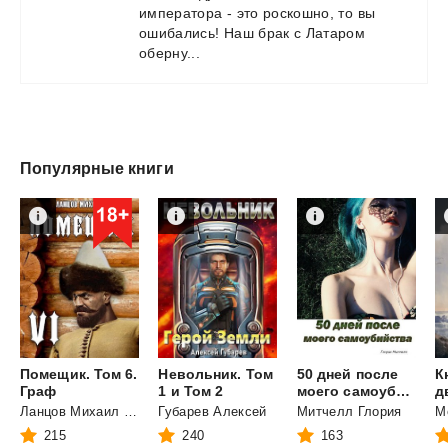
императора - это роскошно, то вы
ошибались! Наш брак с Латаром
оберну...
Популярные книги
Помещик. Том 6.
Невольник. Том
50 дней после
К
Граф
1 и Том 2
моего самоубийства
Ланцов Михаил Алексеевич
Губарев Алексей
Митчелл Глория
215
240
163