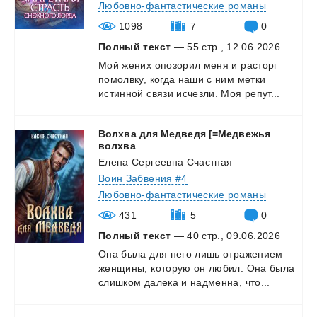
Любовно-фантастические романы
1098
7
0
Полный текст
— 55 стр., 12.06.2026
Мой
жених
опозорил
меня
и
расторг
помолвку,
когда
наши
с
ним
метки
истинной
связи
исчезли.
Моя
репут...
Волхва для Медведя [=Медвежья
волхва
Елена Сергеевна Счастная
Воин Забвения #4
Любовно-фантастические романы
431
5
0
Полный текст
— 40 стр., 09.06.2026
Она
была
для
него
лишь
отражением
женщины,
которую
он
любил.
Она
была
слишком
далека
и
надменна,
что...