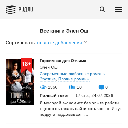
РИДЛИ
Все книги Элен Ош
Сортировать:
по дате добавления
Горничная
для
Отчима
Элен Ош
Современные любовные романы
,
Эротика
,
Прочие романы
1556
10
0
Полный текст
— 17 стр., 24.07.2026
Я
молодой
экономист
без
опыта
работы,
тщетно
пыталась
найти
хоть
что-то.
И
тут
подруга
подсовывает
т...