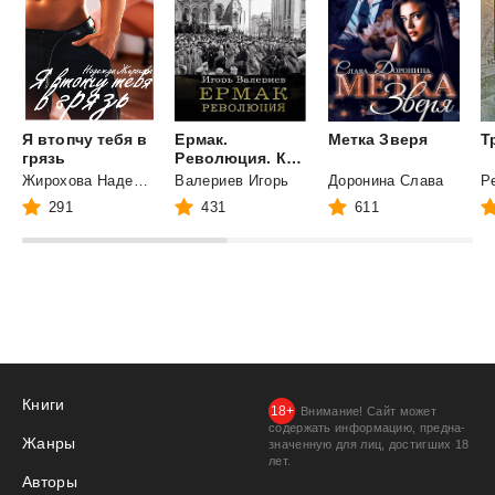
Я втопчу тебя в
Ермак.
Метка
Зверя
Т
грязь
Революция. Книга девятая.
Жирохова Надежда
Валериев Игорь
Доронина Слава
291
431
611
Книги
Внимание! Сайт может
содержать информацию, предна­
Жанры
значенную для лиц, дости­гших 18
лет.
Авторы