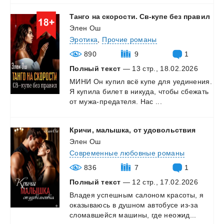
Танго
на
скорости.
Св-купе
без
правил
Элен Ош
Эротика
,
Прочие романы
890
9
1
Полный текст
— 13 стр., 18.02.2026
МИНИ
Он
купил
всё
купе
для
уединения.
Я
купила
билет
в
никуда,
чтобы
сбежать
от
мужа-предателя.
Нас
...
Кричи,
малышка,
от
удовольствия
Элен Ош
Современные любовные романы
836
7
1
Полный текст
— 12 стр., 17.02.2026
Владея
успешным
салоном
красоты,
я
оказываюсь
в
душном
автобусе
из-за
сломавшейся
машины,
где
неожид...