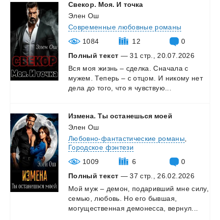
Свекор.
Моя.
И
точка
Элен Ош
Современные любовные романы
1084
12
0
Полный текст
— 31 стр., 20.07.2026
Вся
моя
жизнь
–
сделка.
Сначала
с
мужем.
Теперь
–
с
отцом.
И
никому
нет
дела
до
того,
что
я
чувствую...
Измена.
Ты
останешься
моей
Элен Ош
Любовно-фантастические романы
,
Городское фэнтези
1009
6
0
Полный текст
— 37 стр., 26.02.2026
Мой
муж
–
демон,
подаривший
мне
силу,
семью,
любовь.
Но
его
бывшая,
могущественная
демонесса,
вернул...