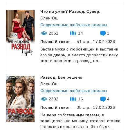
Что
на
ужин?
Развод.
Супер.
Элен Ош
Современные любовные романы
2351
14
2
Полный текст
— 51 стр., 17.02.2026
Застав
мужа
с
любовницей
и
выставив
его
за
дверь,
я
вместо
депрессии
пеку
торт
и
оформляю
развод,
но...
Развод.
Все
решено
Элен Ош
Современные любовные романы
2392
16
4
Полный текст
— 38 стр., 17.02.2026
Не
веря
собственным
глазам,
я
таращилась
на
машину,
которая
стояла
напротив
входа
в
салон.
Это
был
ч...