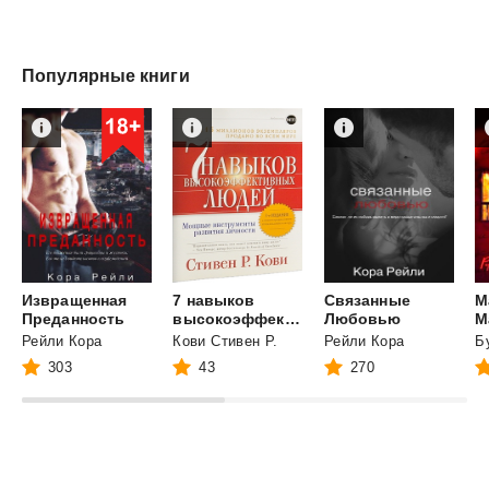
Популярные книги
Извращенная
7 навыков
Связанные
М
Преданность
высокоэффективных людей. Мощные инструменты развития личности
Любовью
М
Рейли Кора
Кови Стивен Р.
Рейли Кора
303
43
270