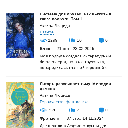
Система для друзей. Как выжить в
книге подруги. Том 1
Аквила Люцида
Разное
2299
10
0
Блок
— 21 стр., 23.02.2025
Моя
подруга
создала
литературный
бестселлер
и,
по
воле
грузовика,
переродилась
главной
героиней
с...
Янтарь рассеивает тьму. Мелодия
демона
Аквила Люцида
Героическая фантастика
254
2
0
Фрагмент
— 37 стр., 14.11.2024
Две
недели
в
Асдэме
открыли
для