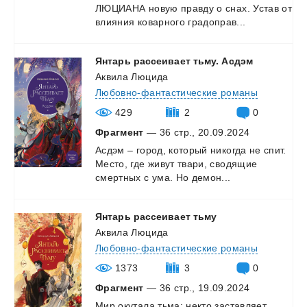
ЛЮЦИАНА
новую
правду
о
снах.
Устав
от
влияния
коварного
градоправ...
Янтарь
рассеивает
тьму.
Асдэм
Аквила Люцида
Любовно-фантастические романы
429
2
0
Фрагмент
— 36 стр., 20.09.2024
Асдэм
–
город,
который
никогда
не
спит.
Место,
где
живут
твари,
сводящие
смертных
с
ума.
Но
демон...
Янтарь
рассеивает
тьму
Аквила Люцида
Любовно-фантастические романы
1373
3
0
Фрагмент
— 36 стр., 19.09.2024
Мир
окутала
тьма:
некто
заставляет