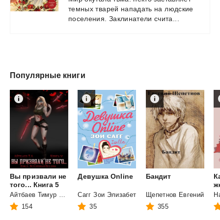
темных
тварей
нападать
на
людские
поселения.
Заклинатели
счита...
Популярные книги
Вы призвали не
Девушка
Online
Бандит
К
того... Книга 5
Айтбаев Тимур Аскарович
Сагг Зои Элизабет
Щепетнов Евгений
Н
154
35
355