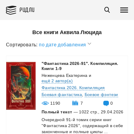
РИДЛИ
Все книги Аквила Люцида
Сортировать:
по дате добавления
"Фантастика 2026-91". Компиляция.
Книги 1-9
Неженцева Екатерина
и
ещё 2 автор(а)
Фантастика 2026. Компиляция
Боевая фантастика
,
Боевое фэнтези
1190
7
0
Полный текст
— 1022 стр., 29.04.2026
Очередной
91-й
томик
серии
книг
"Фантастика
2026",
содержащий
в
себе
законченные
и
полные
циклы
...