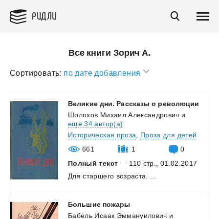
РИДЛИ
Все книги Зорич А.
Сортировать:
по дате добавления
Великие
дни.
Рассказы
о
революции
Шолохов Михаил Александрович
и
ещё 34 автор(а)
Историческая проза
,
Проза для детей
661
1
0
Полный текст
— 110 стр., 01.02.2017
Для
старшего
возраста.
...
Большие
пожары
Бабель Исаак Эммануилович
и