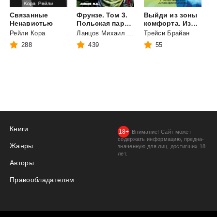
Связанные
Фрунзе. Том 3.
Выйди из зоны
Ненавистью
Польская партия
комфорта. Измени свою жизнь. 21 метод повышения личной эффективности
Рейли Кора
Ланцов Михаил Алексеевич
Трейси Брайан
288
439
55
Книги
Внимание! Сайт может
содержать информацию, предна­
Жанры
значенную для лиц, дости­гших 18
лет.
Авторы
Правообладателям