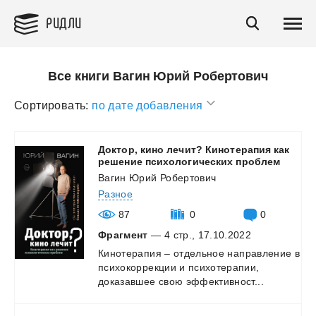
РИДЛИ
Все книги Вагин Юрий Робертович
Сортировать:
по дате добавления
Доктор, кино лечит? Кинотерапия как
решение психологических проблем
Вагин Юрий Робертович
Разное
87
0
0
Фрагмент
— 4 стр., 17.10.2022
Кинотерапия
–
отдельное
направление
в
психокоррекции
и
психотерапии,
доказавшее
свою
эффективност...