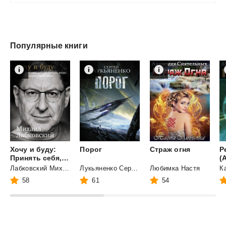
Популярные книги
Хочу и буду:
Порог
Страж
огня
Р
Принять себя, полюбить жизнь и стать счастливым
(
Лабковский Михаил
Лукьяненко Сергей
Любимка Настя
58
61
54