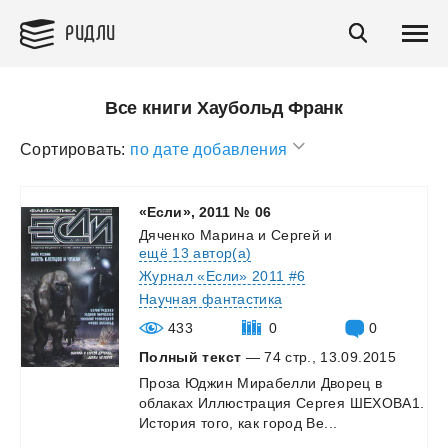
РИДЛИ
Все книги Хаубольд Франк
Сортировать:
по дате добавления
«Если»,
2011
№
06
Дяченко Марина и Сергей
и
ещё 13 автор(а)
Журнал «Если» 2011 #6
Научная фантастика
433
0
0
Полный текст
— 74 стр., 13.09.2015
Проза
Юджин
Мирабелли
Дворец
в
облаках
Иллюстрация
Сергея
ШЕХОВА1.
История
того,
как
город
Ве...