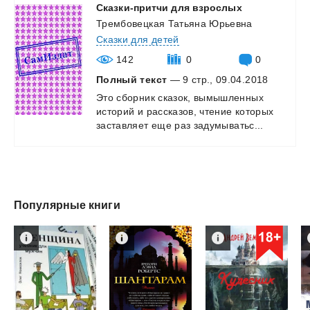
Сказки-притчи
для
взрослых
Трембовецкая Татьяна Юрьевна
Сказки для детей
142
0
0
Полный текст
— 9 стр., 09.04.2018
Это
сборник
сказок,
вымышленных
историй
и
рассказов,
чтение
которых
заставляет
еще
раз
задумыватьс...
Популярные книги