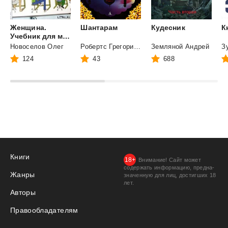
Женщина.
Шантарам
Кудесник
К
Учебник для мужчин
Новоселов Олег
Робертс Грегори Дэвид
Земляной Андрей
З
124
43
688
Книги
Внимание! Сайт может
содержать информацию, предна­
Жанры
значенную для лиц, дости­гших 18
лет.
Авторы
Правообладателям